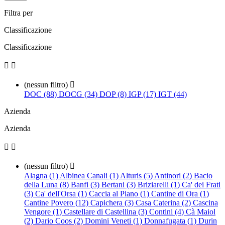
Filtra per
Classificazione
Classificazione


(nessun filtro)

DOC (88)
DOCG (34)
DOP (8)
IGP (17)
IGT (44)
Azienda
Azienda


(nessun filtro)

Alagna (1)
Albinea Canali (1)
Alturis (5)
Antinori (2)
Bacio
della Luna (8)
Banfi (3)
Bertani (3)
Briziarelli (1)
Ca' dei Frati
(3)
Ca' dell'Orsa (1)
Caccia al Piano (1)
Cantine di Ora (1)
Cantine Povero (12)
Capichera (3)
Casa Caterina (2)
Cascina
Vengore (1)
Castellare di Castellina (3)
Contini (4)
Cà Maiol
(2)
Dario Coos (2)
Domini Veneti (1)
Donnafugata (1)
Durin