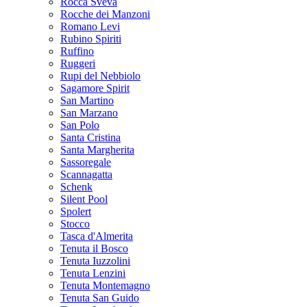
Rocca Sveva
Rocche dei Manzoni
Romano Levi
Rubino Spiriti
Ruffino
Ruggeri
Rupi del Nebbiolo
Sagamore Spirit
San Martino
San Marzano
San Polo
Santa Cristina
Santa Margherita
Sassoregale
Scannagatta
Schenk
Silent Pool
Spolert
Stocco
Tasca d'Almerita
Tenuta il Bosco
Tenuta Iuzzolini
Tenuta Lenzini
Tenuta Montemagno
Tenuta San Guido