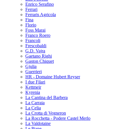
Enrico Serafino
Ferrari
Ferraris Agricola
Fina
Florio
Foss Marai
Franco Roero
Francoli
Frescobaldi
G.D. Vajra
Gaetano Righi
Gaston Chiquet
Gjulia
Guerrieri
HR - Domaine Hubert Reyser
I due Filari
Kettmeir
Kyrenia
La Cantina del Barbera
La Carraia
La Celia
La Crotta di Vegneron
La Rocchetta - Podere Castel Merlo
La Valdotaine
Le Piane