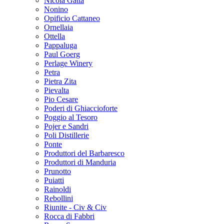
Nicola Gatta
Nonino
Opificio Cattaneo
Ornellaia
Ottella
Pappaluga
Paul Goerg
Perlage Winery
Petra
Pietra Zita
Pievalta
Pio Cesare
Poderi di Ghiaccioforte
Poggio al Tesoro
Pojer e Sandri
Poli Distillerie
Ponte
Produttori del Barbaresco
Produttori di Manduria
Prunotto
Puiatti
Rainoldi
Rebollini
Riunite - Civ & Civ
Rocca di Fabbri