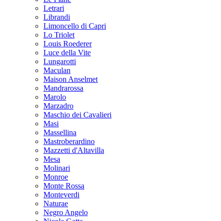
Letrari
Librandi
Limoncello di Capri
Lo Triolet
Louis Roederer
Luce della Vite
Lungarotti
Maculan
Maison Anselmet
Mandrarossa
Marolo
Marzadro
Maschio dei Cavalieri
Masi
Massellina
Mastroberardino
Mazzetti d'Altavilla
Mesa
Molinari
Monroe
Monte Rossa
Monteverdi
Naturae
Negro Angelo