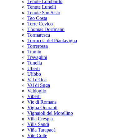
Tenute Lombardo
Tenute Lunelli
Tenute San Sisto
Teo Costa
Terre Cevico
Thomas Dorfmann
Tormaresca
Torraccia del Piantavigna
Torrerossa
Tramin
Travaglini
Tunella
Uberti
Ulibbo
Val d'Oca
Val di Suga
Valdoglio
Viberti
Vie di Romans
Vigna Quaranti
Vignaioli del Morellino
Villa Crespia
Villa Sandi
Viña Tarapacá
Vite Colte