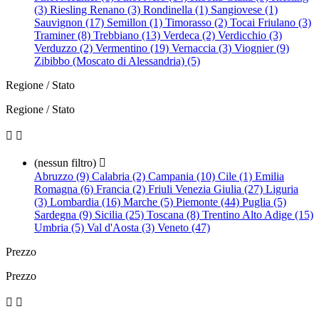
(3)
Riesling Renano (3)
Rondinella (1)
Sangiovese (1)
Sauvignon (17)
Semillon (1)
Timorasso (2)
Tocai Friulano (3)
Traminer (8)
Trebbiano (13)
Verdeca (2)
Verdicchio (3)
Verduzzo (2)
Vermentino (19)
Vernaccia (3)
Viognier (9)
Zibibbo (Moscato di Alessandria) (5)
Regione / Stato
Regione / Stato


(nessun filtro)

Abruzzo (9)
Calabria (2)
Campania (10)
Cile (1)
Emilia
Romagna (6)
Francia (2)
Friuli Venezia Giulia (27)
Liguria
(3)
Lombardia (16)
Marche (5)
Piemonte (44)
Puglia (5)
Sardegna (9)
Sicilia (25)
Toscana (8)
Trentino Alto Adige (15)
Umbria (5)
Val d'Aosta (3)
Veneto (47)
Prezzo
Prezzo

