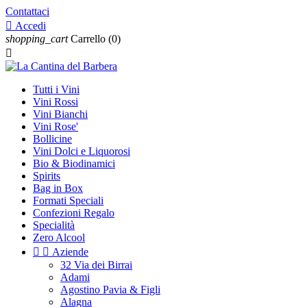
Contattaci

Accedi
shopping_cart
Carrello
(0)

Tutti i Vini
Vini Rossi
Vini Bianchi
Vini Rose'
Bollicine
Vini Dolci e Liquorosi
Bio & Biodinamici
Spirits
Bag in Box
Formati Speciali
Confezioni Regalo
Specialità
Zero Alcool


Aziende
32 Via dei Birrai
Adami
Agostino Pavia & Figli
Alagna