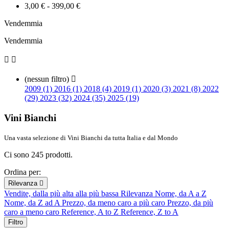
3,00 € - 399,00 €
Vendemmia
Vendemmia


(nessun filtro)

2009 (1)
2016 (1)
2018 (4)
2019 (1)
2020 (3)
2021 (8)
2022
(29)
2023 (32)
2024 (35)
2025 (19)
Vini Bianchi
Una vasta selezione di Vini Bianchi da tutta Italia e dal Mondo
Ci sono 245 prodotti.
Ordina per:
Rilevanza

Vendite, dalla più alta alla più bassa
Rilevanza
Nome, da A a Z
Nome, da Z ad A
Prezzo, da meno caro a più caro
Prezzo, da più
caro a meno caro
Reference, A to Z
Reference, Z to A
Filtro