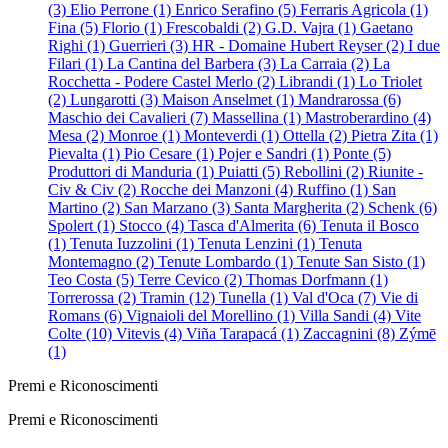
(3)
Elio Perrone (1)
Enrico Serafino (5)
Ferraris Agricola (1)
Fina (5)
Florio (1)
Frescobaldi (2)
G.D. Vajra (1)
Gaetano
Righi (1)
Guerrieri (3)
HR - Domaine Hubert Reyser (2)
I due
Filari (1)
La Cantina del Barbera (3)
La Carraia (2)
La
Rocchetta - Podere Castel Merlo (2)
Librandi (1)
Lo Triolet
(2)
Lungarotti (3)
Maison Anselmet (1)
Mandrarossa (6)
Maschio dei Cavalieri (7)
Massellina (1)
Mastroberardino (4)
Mesa (2)
Monroe (1)
Monteverdi (1)
Ottella (2)
Pietra Zita (1)
Pievalta (1)
Pio Cesare (1)
Pojer e Sandri (1)
Ponte (5)
Produttori di Manduria (1)
Puiatti (5)
Rebollini (2)
Riunite -
Civ & Civ (2)
Rocche dei Manzoni (4)
Ruffino (1)
San
Martino (2)
San Marzano (3)
Santa Margherita (2)
Schenk (6)
Spolert (1)
Stocco (4)
Tasca d'Almerita (6)
Tenuta il Bosco
(1)
Tenuta Iuzzolini (1)
Tenuta Lenzini (1)
Tenuta
Montemagno (2)
Tenute Lombardo (1)
Tenute San Sisto (1)
Teo Costa (5)
Terre Cevico (2)
Thomas Dorfmann (1)
Torrerossa (2)
Tramin (12)
Tunella (1)
Val d'Oca (7)
Vie di
Romans (6)
Vignaioli del Morellino (1)
Villa Sandi (4)
Vite
Colte (10)
Vitevis (4)
Viña Tarapacá (1)
Zaccagnini (8)
Zýmē
(1)
Premi e Riconoscimenti
Premi e Riconoscimenti