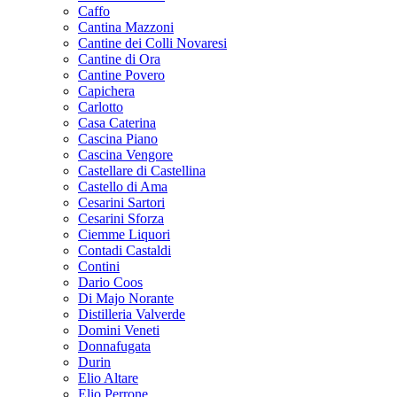
Caffo
Cantina Mazzoni
Cantine dei Colli Novaresi
Cantine di Ora
Cantine Povero
Capichera
Carlotto
Casa Caterina
Cascina Piano
Cascina Vengore
Castellare di Castellina
Castello di Ama
Cesarini Sartori
Cesarini Sforza
Ciemme Liquori
Contadi Castaldi
Contini
Dario Coos
Di Majo Norante
Distilleria Valverde
Domini Veneti
Donnafugata
Durin
Elio Altare
Elio Perrone