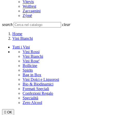
Vitevis
Wolfrest
Zaccagnini
Zýmē
search
clear
Home
Vini Bianchi
Tutti i Vini
Vini Rossi
Vini Bianchi
Vini Rose'
Bollicine
Spirits
Bag in Box
Vini Dolci e Liquorosi
Bio & Biodinamici
Formati Speciali
Confezioni Regalo
Specialità
Zero Alcool

OK