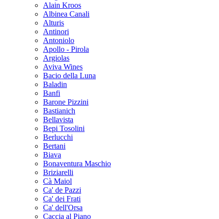
Alain Kroos
Albinea Canali
Alturis
Antinori
Antoniolo
Apollo - Pirola
Argiolas
Aviva Wines
Bacio della Luna
Baladin
Banfi
Barone Pizzini
Bastianich
Bellavista
Bepi Tosolini
Berlucchi
Bertani
Biava
Bonaventura Maschio
Briziarelli
Cà Maiol
Ca' de Pazzi
Ca' dei Frati
Ca' dell'Orsa
Caccia al Piano