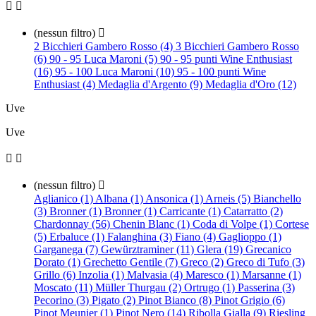


(nessun filtro)

2 Bicchieri Gambero Rosso (4)
3 Bicchieri Gambero Rosso
(6)
90 - 95 Luca Maroni (5)
90 - 95 punti Wine Enthusiast
(16)
95 - 100 Luca Maroni (10)
95 - 100 punti Wine
Enthusiast (4)
Medaglia d'Argento (9)
Medaglia d'Oro (12)
Uve
Uve


(nessun filtro)

Aglianico (1)
Albana (1)
Ansonica (1)
Arneis (5)
Bianchello
(3)
Bronner (1)
Bronner (1)
Carricante (1)
Catarratto (2)
Chardonnay (56)
Chenin Blanc (1)
Coda di Volpe (1)
Cortese
(5)
Erbaluce (1)
Falanghina (3)
Fiano (4)
Gaglioppo (1)
Garganega (7)
Gewürztraminer (11)
Glera (19)
Grecanico
Dorato (1)
Grechetto Gentile (7)
Greco (2)
Greco di Tufo (3)
Grillo (6)
Inzolia (1)
Malvasia (4)
Maresco (1)
Marsanne (1)
Moscato (11)
Müller Thurgau (2)
Ortrugo (1)
Passerina (3)
Pecorino (3)
Pigato (2)
Pinot Bianco (8)
Pinot Grigio (6)
Pinot Meunier (1)
Pinot Nero (14)
Ribolla Gialla (9)
Riesling