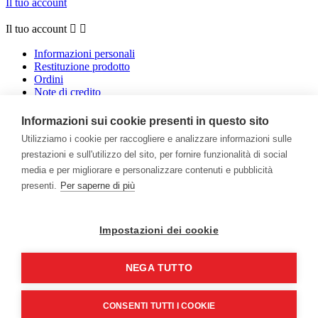
Il tuo account
Il tuo account


Informazioni personali
Restituzione prodotto
Ordini
Note di credito
Indirizzi
Buoni
Informazioni sui cookie presenti in questo sito
Utilizziamo i cookie per raccogliere e analizzare informazioni sulle
Facebook
Instagram
prestazioni e sull'utilizzo del sito, per fornire funzionalità di social
media e per migliorare e personalizzare contenuti e pubblicità
Ricevi le nostre novità e le offerte speciali
presenti.
Per saperne di più
Impostazioni dei cookie
Puoi annullare l'iscrizione in ogni momento. A questo scopo, cerca
le info di contatto nelle note legali.
NEGA TUTTO

Accetto le condizioni generali e la politica di riservatezza
CONSENTI TUTTI I COOKIE
© 2026 - LA CANTINA DEL BARBERA - VISCONTI SAS - P.I.