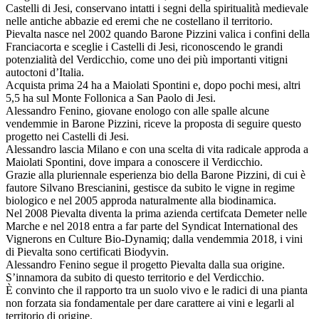
Castelli di Jesi, conservano intatti i segni della spiritualità medievale
nelle antiche abbazie ed eremi che ne costellano il territorio.
Pievalta nasce nel 2002 quando Barone Pizzini valica i confini della
Franciacorta e sceglie i Castelli di Jesi, riconoscendo le grandi
potenzialità del Verdicchio, come uno dei più importanti vitigni
autoctoni d’Italia.
Acquista prima 24 ha a Maiolati Spontini e, dopo pochi mesi, altri
5,5 ha sul Monte Follonica a San Paolo di Jesi.
Alessandro Fenino, giovane enologo con alle spalle alcune
vendemmie in Barone Pizzini, riceve la proposta di seguire questo
progetto nei Castelli di Jesi.
Alessandro lascia Milano e con una scelta di vita radicale approda a
Maiolati Spontini, dove impara a conoscere il Verdicchio.
Grazie alla pluriennale esperienza bio della Barone Pizzini, di cui è
fautore Silvano Brescianini, gestisce da subito le vigne in regime
biologico e nel 2005 approda naturalmente alla biodinamica.
Nel 2008 Pievalta diventa la prima azienda certifcata Demeter nelle
Marche e nel 2018 entra a far parte del Syndicat International des
Vignerons en Culture Bio‐Dynamiq; dalla vendemmia 2018, i vini
di Pievalta sono certificati Biodyvin.
Alessandro Fenino segue il progetto Pievalta dalla sua origine.
S’innamora da subito di questo territorio e del Verdicchio.
È convinto che il rapporto tra un suolo vivo e le radici di una pianta
non forzata sia fondamentale per dare carattere ai vini e legarli al
territorio di origine.