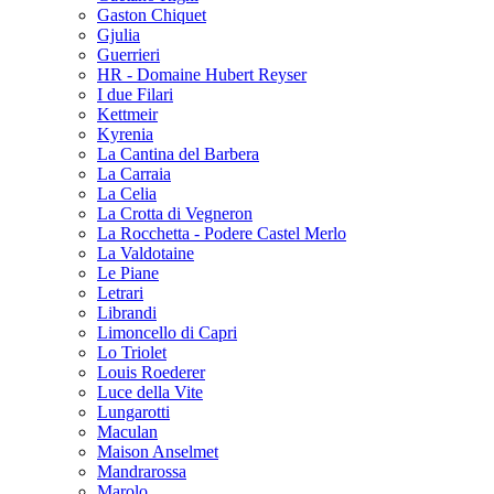
Gaston Chiquet
Gjulia
Guerrieri
HR - Domaine Hubert Reyser
I due Filari
Kettmeir
Kyrenia
La Cantina del Barbera
La Carraia
La Celia
La Crotta di Vegneron
La Rocchetta - Podere Castel Merlo
La Valdotaine
Le Piane
Letrari
Librandi
Limoncello di Capri
Lo Triolet
Louis Roederer
Luce della Vite
Lungarotti
Maculan
Maison Anselmet
Mandrarossa
Marolo