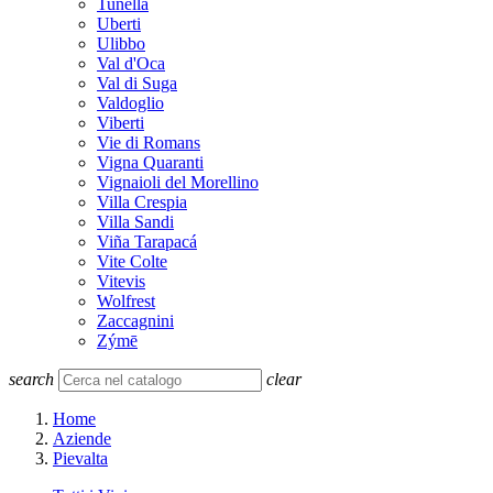
Tunella
Uberti
Ulibbo
Val d'Oca
Val di Suga
Valdoglio
Viberti
Vie di Romans
Vigna Quaranti
Vignaioli del Morellino
Villa Crespia
Villa Sandi
Viña Tarapacá
Vite Colte
Vitevis
Wolfrest
Zaccagnini
Zýmē
search
clear
Home
Aziende
Pievalta