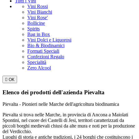
Tutti i Vini
Vini Rossi
Vini Bianchi
Vini Rose'
Bollicine
Spirits
Bag in Box
Vini Dolci e Liquorosi
Bio & Biodinamici
Formati Speciali
Confezioni Regalo
Specialità
Zero Alcool

OK
Elenco dei prodotti dell'azienda Pievalta
Pievalta - Pionieri nelle Marche dell'agricoltura biodinamica
Pievalta si trova nelle Marche, in provincia di Ancona a Maiolati
Spontini, nel cuore dei Castelli di Jesi, territori caratterizzati da
piccoli borghi medievali chiusi da alte mura e noti per la produzione
del Verdicchio.
Luoghi di storia e antiche tradizioni, i 24 borghi che costituiscono i