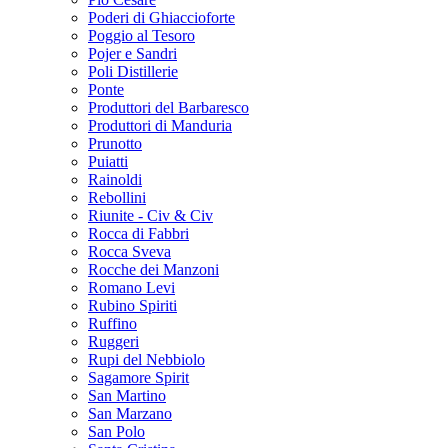
Poderi di Ghiaccioforte
Poggio al Tesoro
Pojer e Sandri
Poli Distillerie
Ponte
Produttori del Barbaresco
Produttori di Manduria
Prunotto
Puiatti
Rainoldi
Rebollini
Riunite - Civ & Civ
Rocca di Fabbri
Rocca Sveva
Rocche dei Manzoni
Romano Levi
Rubino Spiriti
Ruffino
Ruggeri
Rupi del Nebbiolo
Sagamore Spirit
San Martino
San Marzano
San Polo