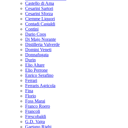
Castello di Ama
Cesarini Sartori
Cesarini Sforza
Ciemme Liquori
Contadi Castaldi
Contini
Dario Coos
Di Majo Norante
Distilleria Valverde
Domini Veneti
Donnafugata
Durin
Elio Altare
Elio Perrone
Enrico Serafino
Ferrari
Ferraris Agricola
Fina
Florio
Foss Marai
Franco Roero
Francoli
Frescobaldi
G.D. Vajra
Gaetano Righi