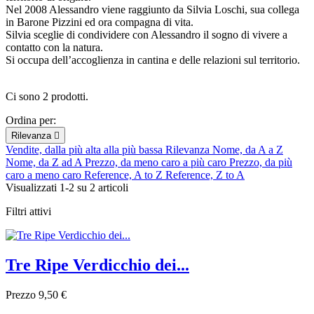
Nel 2008 Alessandro viene raggiunto da Silvia Loschi, sua collega
in Barone Pizzini ed ora compagna di vita.
Silvia sceglie di condividere con Alessandro il sogno di vivere a
contatto con la natura.
Si occupa dell’accoglienza in cantina e delle relazioni sul territorio.
Ci sono 2 prodotti.
Ordina per:
Rilevanza

Vendite, dalla più alta alla più bassa
Rilevanza
Nome, da A a Z
Nome, da Z ad A
Prezzo, da meno caro a più caro
Prezzo, da più
caro a meno caro
Reference, A to Z
Reference, Z to A
Visualizzati 1-2 su 2 articoli
Filtri attivi
Tre Ripe Verdicchio dei...
Prezzo
9,50 €