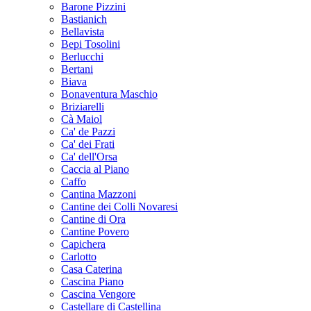
Barone Pizzini
Bastianich
Bellavista
Bepi Tosolini
Berlucchi
Bertani
Biava
Bonaventura Maschio
Briziarelli
Cà Maiol
Ca' de Pazzi
Ca' dei Frati
Ca' dell'Orsa
Caccia al Piano
Caffo
Cantina Mazzoni
Cantine dei Colli Novaresi
Cantine di Ora
Cantine Povero
Capichera
Carlotto
Casa Caterina
Cascina Piano
Cascina Vengore
Castellare di Castellina