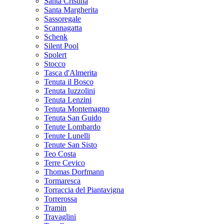
Santa Cristina
Santa Margherita
Sassoregale
Scannagatta
Schenk
Silent Pool
Spolert
Stocco
Tasca d'Almerita
Tenuta il Bosco
Tenuta Iuzzolini
Tenuta Lenzini
Tenuta Montemagno
Tenuta San Guido
Tenute Lombardo
Tenute Lunelli
Tenute San Sisto
Teo Costa
Terre Cevico
Thomas Dorfmann
Tormaresca
Torraccia del Piantavigna
Torrerossa
Tramin
Travaglini