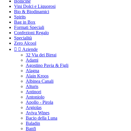
Bollicine
Vini Dolci e Liquorosi
Bio & Biodinamici
Spirits
Bag in Box
Formati Speciali
Confezioni Regalo
Specialità
Zero Alcool


Aziende
32 Via dei Birrai
Adami
Agostino Pavia & Figli
Alagna
Alain Kroos
Albinea Canali
Alturis
Antinori
Antoniolo
Apollo - Pirola
Argiolas
Aviva Wines
Bacio della Luna
Baladin
Banfi