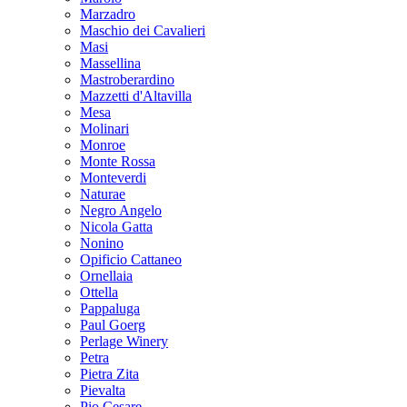
Marzadro
Maschio dei Cavalieri
Masi
Massellina
Mastroberardino
Mazzetti d'Altavilla
Mesa
Molinari
Monroe
Monte Rossa
Monteverdi
Naturae
Negro Angelo
Nicola Gatta
Nonino
Opificio Cattaneo
Ornellaia
Ottella
Pappaluga
Paul Goerg
Perlage Winery
Petra
Pietra Zita
Pievalta
Pio Cesare