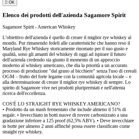

OK
Elenco dei prodotti dell'azienda Sagamore Spirit
Sagamore Spirit - American Whiskey
L'obiettivo dell'azienda è quello di creare il miglior rye whiskey al
mondo. Pur rimanendo fedeli alle caratteristiche che hanno reso il
Maryland Rye Whiskey storicamente rinomato per il suo gusto e
qualità, sono gli amanti del whiskey di oggi ad ispirare il futuro
dell'azienda credendo sia giunto il momento di un approccio
moderno al whiskey americano, che dia la priorità a un accurato
processo di produzione "dal grano al bicchiere" senza l'uso di cereali
OGM – frutto del forte legame con la comunità agricola locale – e
alla determinazione di creare il miglior rye whiskey di sempre. Lo
spirito di Sagamore vive nei prodotti pluripremiati e nell'attenta
ricerca dell'eccellenza.
COS'È LO STRAIGHT RYE WHISKEY AMERICANO?
• Prodotto da un mash fermentato che include almeno il 51% di
segale. • Invecchiato in botti nuove di rovere carbonizzato a una
gradazione inferiore a 125 proof (62,5% ABV). • Deve invecchiare
in botte per almeno 2 anni affinché possa essere classificato come
straight rye whiskey.