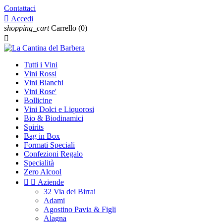
Contattaci

Accedi
shopping_cart
Carrello
(0)

Tutti i Vini
Vini Rossi
Vini Bianchi
Vini Rose'
Bollicine
Vini Dolci e Liquorosi
Bio & Biodinamici
Spirits
Bag in Box
Formati Speciali
Confezioni Regalo
Specialità
Zero Alcool


Aziende
32 Via dei Birrai
Adami
Agostino Pavia & Figli
Alagna