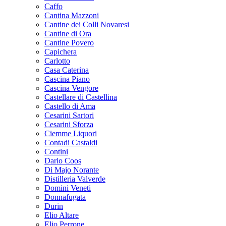
Caffo
Cantina Mazzoni
Cantine dei Colli Novaresi
Cantine di Ora
Cantine Povero
Capichera
Carlotto
Casa Caterina
Cascina Piano
Cascina Vengore
Castellare di Castellina
Castello di Ama
Cesarini Sartori
Cesarini Sforza
Ciemme Liquori
Contadi Castaldi
Contini
Dario Coos
Di Majo Norante
Distilleria Valverde
Domini Veneti
Donnafugata
Durin
Elio Altare
Elio Perrone