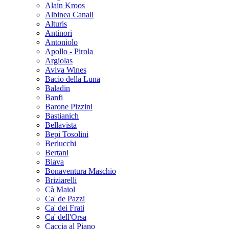
Alain Kroos
Albinea Canali
Alturis
Antinori
Antoniolo
Apollo - Pirola
Argiolas
Aviva Wines
Bacio della Luna
Baladin
Banfi
Barone Pizzini
Bastianich
Bellavista
Bepi Tosolini
Berlucchi
Bertani
Biava
Bonaventura Maschio
Briziarelli
Cà Maiol
Ca' de Pazzi
Ca' dei Frati
Ca' dell'Orsa
Caccia al Piano