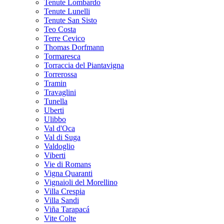
Tenute Lombardo
Tenute Lunelli
Tenute San Sisto
Teo Costa
Terre Cevico
Thomas Dorfmann
Tormaresca
Torraccia del Piantavigna
Torrerossa
Tramin
Travaglini
Tunella
Uberti
Ulibbo
Val d'Oca
Val di Suga
Valdoglio
Viberti
Vie di Romans
Vigna Quaranti
Vignaioli del Morellino
Villa Crespia
Villa Sandi
Viña Tarapacá
Vite Colte