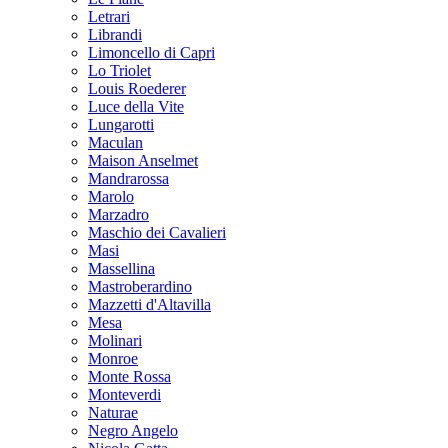
Letrari
Librandi
Limoncello di Capri
Lo Triolet
Louis Roederer
Luce della Vite
Lungarotti
Maculan
Maison Anselmet
Mandrarossa
Marolo
Marzadro
Maschio dei Cavalieri
Masi
Massellina
Mastroberardino
Mazzetti d'Altavilla
Mesa
Molinari
Monroe
Monte Rossa
Monteverdi
Naturae
Negro Angelo