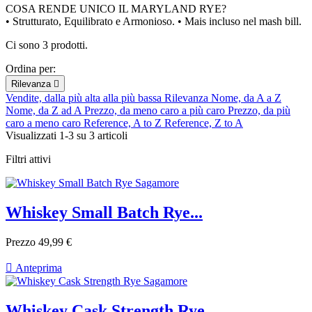
COSA RENDE UNICO IL MARYLAND RYE?
• Strutturato, Equilibrato e Armonioso. • Mais incluso nel mash bill.
Ci sono 3 prodotti.
Ordina per:
Rilevanza

Vendite, dalla più alta alla più bassa
Rilevanza
Nome, da A a Z
Nome, da Z ad A
Prezzo, da meno caro a più caro
Prezzo, da più
caro a meno caro
Reference, A to Z
Reference, Z to A
Visualizzati 1-3 su 3 articoli
Filtri attivi
Whiskey Small Batch Rye...
Prezzo
49,99 €

Anteprima
Whiskey Cask Strength Rye...