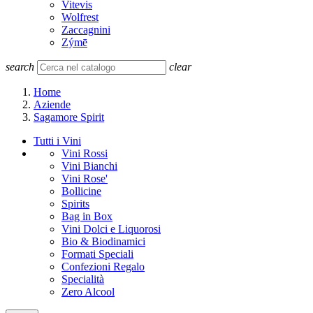
Vitevis
Wolfrest
Zaccagnini
Zýmē
search
clear
Home
Aziende
Sagamore Spirit
Tutti i Vini
Vini Rossi
Vini Bianchi
Vini Rose'
Bollicine
Spirits
Bag in Box
Vini Dolci e Liquorosi
Bio & Biodinamici
Formati Speciali
Confezioni Regalo
Specialità
Zero Alcool