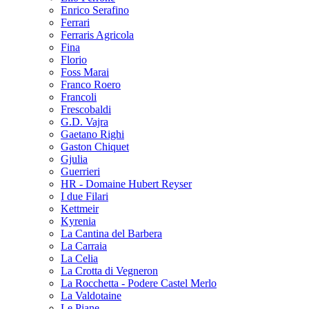
Enrico Serafino
Ferrari
Ferraris Agricola
Fina
Florio
Foss Marai
Franco Roero
Francoli
Frescobaldi
G.D. Vajra
Gaetano Righi
Gaston Chiquet
Gjulia
Guerrieri
HR - Domaine Hubert Reyser
I due Filari
Kettmeir
Kyrenia
La Cantina del Barbera
La Carraia
La Celia
La Crotta di Vegneron
La Rocchetta - Podere Castel Merlo
La Valdotaine
Le Piane