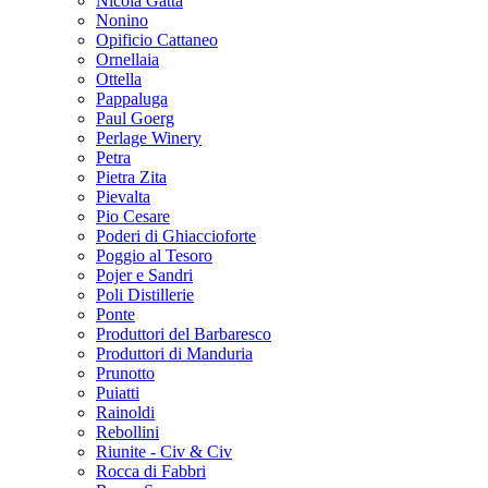
Nicola Gatta
Nonino
Opificio Cattaneo
Ornellaia
Ottella
Pappaluga
Paul Goerg
Perlage Winery
Petra
Pietra Zita
Pievalta
Pio Cesare
Poderi di Ghiaccioforte
Poggio al Tesoro
Pojer e Sandri
Poli Distillerie
Ponte
Produttori del Barbaresco
Produttori di Manduria
Prunotto
Puiatti
Rainoldi
Rebollini
Riunite - Civ & Civ
Rocca di Fabbri