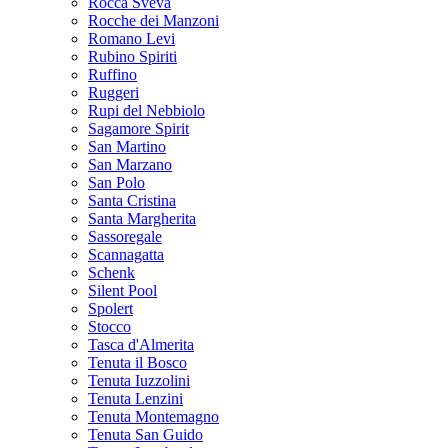
Rocca Sveva
Rocche dei Manzoni
Romano Levi
Rubino Spiriti
Ruffino
Ruggeri
Rupi del Nebbiolo
Sagamore Spirit
San Martino
San Marzano
San Polo
Santa Cristina
Santa Margherita
Sassoregale
Scannagatta
Schenk
Silent Pool
Spolert
Stocco
Tasca d'Almerita
Tenuta il Bosco
Tenuta Iuzzolini
Tenuta Lenzini
Tenuta Montemagno
Tenuta San Guido