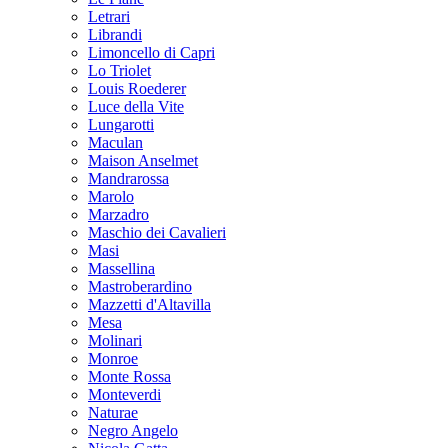
Letrari
Librandi
Limoncello di Capri
Lo Triolet
Louis Roederer
Luce della Vite
Lungarotti
Maculan
Maison Anselmet
Mandrarossa
Marolo
Marzadro
Maschio dei Cavalieri
Masi
Massellina
Mastroberardino
Mazzetti d'Altavilla
Mesa
Molinari
Monroe
Monte Rossa
Monteverdi
Naturae
Negro Angelo