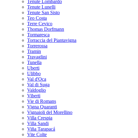
Tenute Lombardo
Tenute Lunelli
Tenute San Sisto
Teo Costa
Terre Cevico
Thomas Dorfmann
Tormaresca
Torraccia del Piantavigna
Torrerossa
Tramin
Travaglini
Tunella
Uberti
Ulibbo
Val d'Oca
Val di Suga
Valdoglio
Viberti
Vie di Romans
Vigna Quaranti
Vignaioli del Morellino
Villa Crespia
Villa Sandi
Viña Tarapacá
Vite Colte