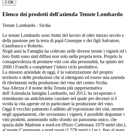

OK
Elenco dei prodotti dell'azienda Tenute Lombardo
Tenute Lombardo - Sicilia
Le tenute Lombardo sono frutto del lavoro di oltre mezzo secolo e
della passione per la terra di papà Giuseppe e dei figli Salvatore,
Gianfranco e Roberto.
Negli anni la Famiglia ha coltivato nelle diverse tenute i vigneti ed i
loro frutti sono stati diffusi non solo nella propria terra. Proprio la
consapevolezza di produrre vini con alta personalità, ha spinto nel
2006 i Fratelli a completare l’intero ciclo produttivo.
La mission aziendale di oggi, è la valorizzazione del proprio
territorio e delle produzioni che si ottengono ed essere una azienda
di riferimento nella produzione del vino del centro Sicilia.
Sua Altezza è il nome della Tenuta più rappresentativa
dell’Azienda;la famiglia Lombardo, nel 2013, ha recuperato e
ristrutturato un antichissimo casolare nel quale per decenni si è
svolta la vita agreste ed in particolare la produzione del vino.
Oggi il vecchio palmento è adibito all’esposizione dei vini, mentre
negli appartamenti, che sovrastano i vigneti, è possibile degustare i
vini prodotti, ammirando sullo sfondo un panorama unico, che
spazia dalle Madonie a nord-est (Pizzo Carbonara 1979 metri slm.),
al monte Cammarata a nord ovest (1.578 metri s.l.m.), fino al mare