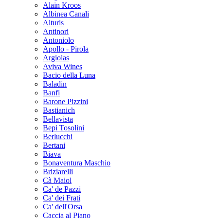
Alain Kroos
Albinea Canali
Alturis
Antinori
Antoniolo
Apollo - Pirola
Argiolas
Aviva Wines
Bacio della Luna
Baladin
Banfi
Barone Pizzini
Bastianich
Bellavista
Bepi Tosolini
Berlucchi
Bertani
Biava
Bonaventura Maschio
Briziarelli
Cà Maiol
Ca' de Pazzi
Ca' dei Frati
Ca' dell'Orsa
Caccia al Piano