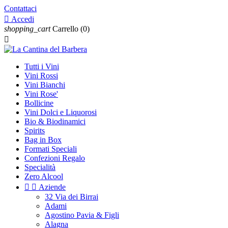
Contattaci

Accedi
shopping_cart
Carrello
(0)

Tutti i Vini
Vini Rossi
Vini Bianchi
Vini Rose'
Bollicine
Vini Dolci e Liquorosi
Bio & Biodinamici
Spirits
Bag in Box
Formati Speciali
Confezioni Regalo
Specialità
Zero Alcool


Aziende
32 Via dei Birrai
Adami
Agostino Pavia & Figli
Alagna