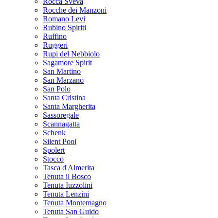
Rocca Sveva
Rocche dei Manzoni
Romano Levi
Rubino Spiriti
Ruffino
Ruggeri
Rupi del Nebbiolo
Sagamore Spirit
San Martino
San Marzano
San Polo
Santa Cristina
Santa Margherita
Sassoregale
Scannagatta
Schenk
Silent Pool
Spolert
Stocco
Tasca d'Almerita
Tenuta il Bosco
Tenuta Iuzzolini
Tenuta Lenzini
Tenuta Montemagno
Tenuta San Guido