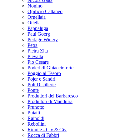
Nicola Gatta
Nonino
Opificio Cattaneo
Ornellaia
Ottella
Pappaluga
Paul Goerg
Perlage Winery
Petra
Pietra Zita
Pievalta
Pio Cesare
Poderi di Ghiaccioforte
Poggio al Tesoro
Pojer e Sandri
Poli Distillerie
Ponte
Produttori del Barbaresco
Produttori di Manduria
Prunotto
Puiatti
Rainoldi
Rebollini
Riunite - Civ & Civ
Rocca di Fabbri