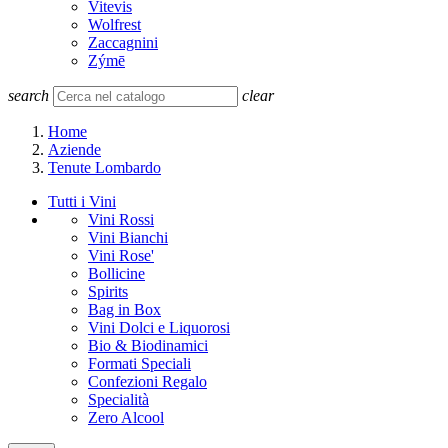
Vitevis
Wolfrest
Zaccagnini
Zýmē
search
clear
Home
Aziende
Tenute Lombardo
Tutti i Vini
Vini Rossi
Vini Bianchi
Vini Rose'
Bollicine
Spirits
Bag in Box
Vini Dolci e Liquorosi
Bio & Biodinamici
Formati Speciali
Confezioni Regalo
Specialità
Zero Alcool