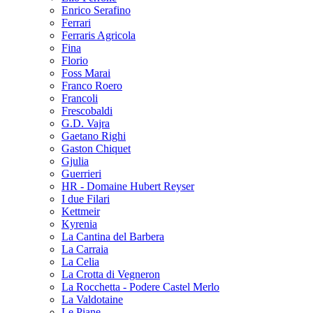
Enrico Serafino
Ferrari
Ferraris Agricola
Fina
Florio
Foss Marai
Franco Roero
Francoli
Frescobaldi
G.D. Vajra
Gaetano Righi
Gaston Chiquet
Gjulia
Guerrieri
HR - Domaine Hubert Reyser
I due Filari
Kettmeir
Kyrenia
La Cantina del Barbera
La Carraia
La Celia
La Crotta di Vegneron
La Rocchetta - Podere Castel Merlo
La Valdotaine
Le Piane