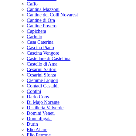
Caffo
Cantina Mazzoni
Cantine dei Colli Novaresi
Cantine di Ora
Cantine Povero
Capichera
Carlotto
Casa Caterina
Cascina Piano
Cascina Vengore
Castellare di Castellina
Castello di Ama
Cesarini Sartori
Cesarini Sforza
Ciemme Liquori
Contadi Castaldi
Contini
Dario Coos
Di Majo Norante
Distilleria Valverde
Domini Veneti
Donnafugata
Durin
Elio Altare
Elio Perrone