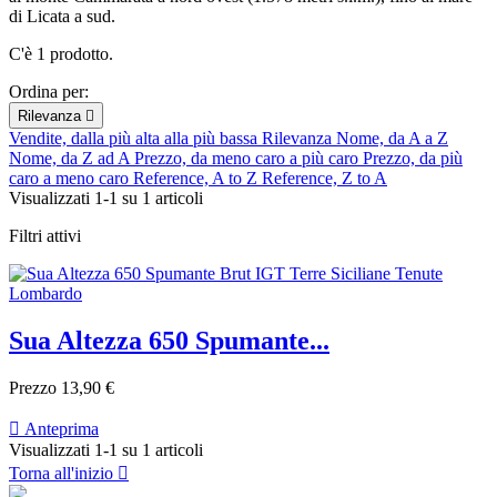
di Licata a sud.
C'è 1 prodotto.
Ordina per:
Rilevanza

Vendite, dalla più alta alla più bassa
Rilevanza
Nome, da A a Z
Nome, da Z ad A
Prezzo, da meno caro a più caro
Prezzo, da più
caro a meno caro
Reference, A to Z
Reference, Z to A
Visualizzati 1-1 su 1 articoli
Filtri attivi
Sua Altezza 650 Spumante...
Prezzo
13,90 €

Anteprima
Visualizzati 1-1 su 1 articoli
Torna all'inizio
