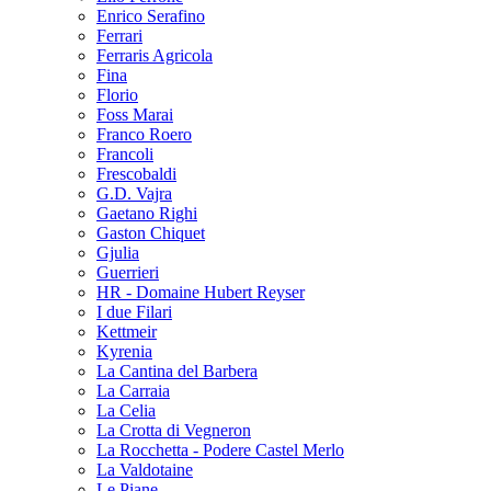
Enrico Serafino
Ferrari
Ferraris Agricola
Fina
Florio
Foss Marai
Franco Roero
Francoli
Frescobaldi
G.D. Vajra
Gaetano Righi
Gaston Chiquet
Gjulia
Guerrieri
HR - Domaine Hubert Reyser
I due Filari
Kettmeir
Kyrenia
La Cantina del Barbera
La Carraia
La Celia
La Crotta di Vegneron
La Rocchetta - Podere Castel Merlo
La Valdotaine
Le Piane