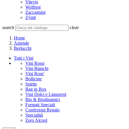
Vitevis
Wolfrest
Zaccagnini
Zýmē
search
clear
Home
Aziende
Berlucchi
Tutti i Vini
Vini Rossi
Vini Bianchi
Vini Rose'
Bollicine
Spirits
Bag in Box
Vini Dolci e Liquorosi
Bio & Biodinamici
Formati Speciali
Confezioni Regalo
Specialità
Zero Alcool