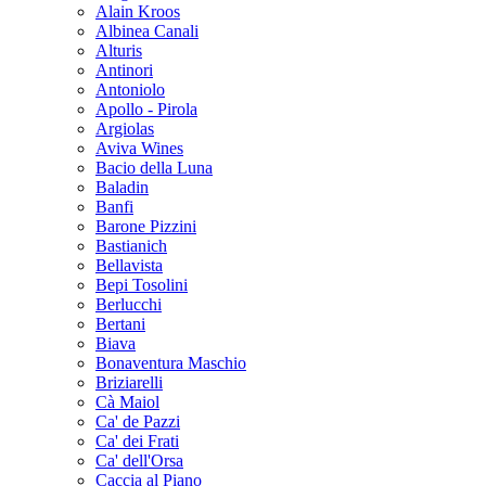
Alain Kroos
Albinea Canali
Alturis
Antinori
Antoniolo
Apollo - Pirola
Argiolas
Aviva Wines
Bacio della Luna
Baladin
Banfi
Barone Pizzini
Bastianich
Bellavista
Bepi Tosolini
Berlucchi
Bertani
Biava
Bonaventura Maschio
Briziarelli
Cà Maiol
Ca' de Pazzi
Ca' dei Frati
Ca' dell'Orsa
Caccia al Piano