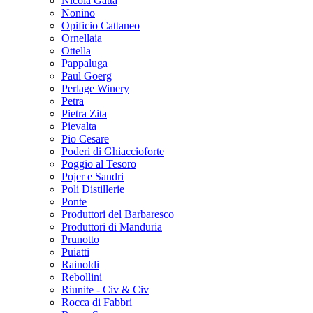
Nicola Gatta
Nonino
Opificio Cattaneo
Ornellaia
Ottella
Pappaluga
Paul Goerg
Perlage Winery
Petra
Pietra Zita
Pievalta
Pio Cesare
Poderi di Ghiaccioforte
Poggio al Tesoro
Pojer e Sandri
Poli Distillerie
Ponte
Produttori del Barbaresco
Produttori di Manduria
Prunotto
Puiatti
Rainoldi
Rebollini
Riunite - Civ & Civ
Rocca di Fabbri