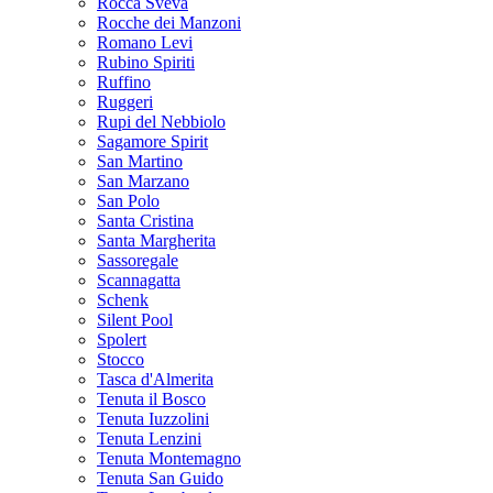
Rocca Sveva
Rocche dei Manzoni
Romano Levi
Rubino Spiriti
Ruffino
Ruggeri
Rupi del Nebbiolo
Sagamore Spirit
San Martino
San Marzano
San Polo
Santa Cristina
Santa Margherita
Sassoregale
Scannagatta
Schenk
Silent Pool
Spolert
Stocco
Tasca d'Almerita
Tenuta il Bosco
Tenuta Iuzzolini
Tenuta Lenzini
Tenuta Montemagno
Tenuta San Guido