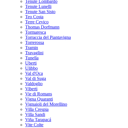
Tenute Lombardo
Tenute Lunelli
Tenute San Sisto
Teo Costa
Terre Cevico
Thomas Dorfmann
Tormaresca
Torraccia del Piantavigna
Torrerossa
Tramin
Travaglini
Tunella
Uberti
Ulibbo
Val d'Oca
Val di Suga
Valdoglio
Viberti
Vie di Romans
Vigna Quaranti
Vignaioli del Morellino
Villa Crespia
Villa Sandi
Viña Tarapacá
Vite Colte