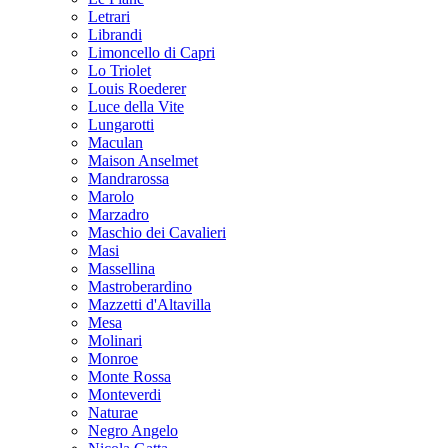
Letrari
Librandi
Limoncello di Capri
Lo Triolet
Louis Roederer
Luce della Vite
Lungarotti
Maculan
Maison Anselmet
Mandrarossa
Marolo
Marzadro
Maschio dei Cavalieri
Masi
Massellina
Mastroberardino
Mazzetti d'Altavilla
Mesa
Molinari
Monroe
Monte Rossa
Monteverdi
Naturae
Negro Angelo