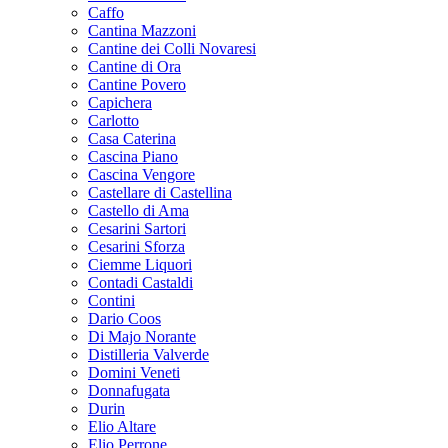
Caffo
Cantina Mazzoni
Cantine dei Colli Novaresi
Cantine di Ora
Cantine Povero
Capichera
Carlotto
Casa Caterina
Cascina Piano
Cascina Vengore
Castellare di Castellina
Castello di Ama
Cesarini Sartori
Cesarini Sforza
Ciemme Liquori
Contadi Castaldi
Contini
Dario Coos
Di Majo Norante
Distilleria Valverde
Domini Veneti
Donnafugata
Durin
Elio Altare
Elio Perrone