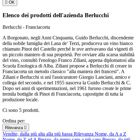

OK
Elenco dei prodotti dell'azienda Berlucchi
Berlucchi - Franciacorta
A Borgonato, negli Anni Cinquanta, Guido Berlucchi, discendente
della nobile famiglia dei Lana de' Terzi, produceva un vino bianco
chiamato Pinot del Castello perché le uve arrivavano dai vigneti di
un piccolo maniero di sua proprietà. Per ovviare alla scarsa stabilità
del vino, consultò l'enologo Franco Ziliani, appena diplomatosi alla
Scuola Enologica di Alba. Ziliani propose a Berlucchi di creare in
Franciacorta un metodo classico "alla maniera dei francesi". A
Ziliani e Berlucchi si unì l'assicuratore Giorgio Lanciani, amico e
collega del secondo, e nel 1955 nasceva la Guido Berlucchi & C.
Dopo sei anni di sperimentazioni, nel 1961 furono create le prime
tremila bottiglie di Pinot di Franciacorta, capostipite di tutta la
produzione locale.
Ci sono 5 prodotti.
Ordina per:
Rilevanza

Vendite, dalla più alta alla più bassa
Rilevanza
Nome, da A a Z
Nome, da Z ad A
Prezzo, da meno caro a più caro
Prezzo, da più