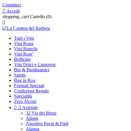
Contattaci

Accedi
shopping_cart
Carrello
(0)

Tutti i Vini
Vini Rossi
Vini Bianchi
Vini Rose'
Bollicine
Vini Dolci e Liquorosi
Bio & Biodinamici
Spirits
Bag in Box
Formati Speciali
Confezioni Regalo
Specialità
Zero Alcool


Aziende
32 Via dei Birrai
Adami
Agostino Pavia & Figli
Alagna