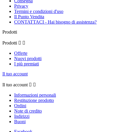
Consegna
Privacy
Termini e condizioni d'uso
Il Punto Vendita
CONTATTACI - Hai bisogno di assistenza?
Prodotti
Prodotti


Offerte
Nuovi prodotti
I più premiati
Il tuo account
Il tuo account


Informazioni personali
Restituzione prodotto
Ordini
Note di credito
Indirizzi
Buoni
Facebook