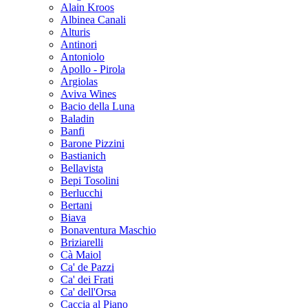
Alain Kroos
Albinea Canali
Alturis
Antinori
Antoniolo
Apollo - Pirola
Argiolas
Aviva Wines
Bacio della Luna
Baladin
Banfi
Barone Pizzini
Bastianich
Bellavista
Bepi Tosolini
Berlucchi
Bertani
Biava
Bonaventura Maschio
Briziarelli
Cà Maiol
Ca' de Pazzi
Ca' dei Frati
Ca' dell'Orsa
Caccia al Piano