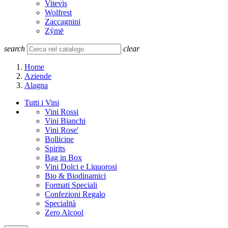
Vitevis
Wolfrest
Zaccagnini
Zýmē
search
clear
Home
Aziende
Alagna
Tutti i Vini
Vini Rossi
Vini Bianchi
Vini Rose'
Bollicine
Spirits
Bag in Box
Vini Dolci e Liquorosi
Bio & Biodinamici
Formati Speciali
Confezioni Regalo
Specialità
Zero Alcool