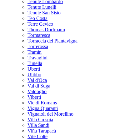
Tenute Lombardo
Tenute Lunelli
Tenute San Sisto
Teo Costa
Terre Cevico
Thomas Dorfmann
Tormaresca
Torraccia del Piantavigna
Torrerossa
Tramin
Travaglini
Tunella
Uberti
Ulibbo
Val d'Oca
Val di Suga
Valdoglio
Viberti
Vie di Romans
Vigna Quaranti
Vignaioli del Morellino
Villa Crespia
Villa Sandi
Viña Tarapacá
Vite Colte