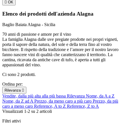

OK
Elenco dei prodotti dell'azienda Alagna
Baglio Baiata Alagna - Sicilia
70 anni di passione e amore per il vino
La famiglia Alagna dalle uve pregiate prodotte nei propri vigneti,
porta il sapore della natura, del sole e della terra fino al vostro
bicchiere. Il rispetto della tradizione e l’amore per il nostro lavoro
fanno nascere vini di qualità che caratterizzano il territorio. La
cantina, ricavata da antiche cave di tufo, è aperta a tutti gli
appassionati del vino.
Ci sono 2 prodotti.
Ordina per:
Rilevanza

Vendite, dalla più alta alla più bassa
Rilevanza
Nome, da A a Z
Nome, da Z ad A
Prezzo, da meno caro a più caro
Prezzo, da più
caro a meno caro
Reference, A to Z
Reference, Z to A
Visualizzati 1-2 su 2 articoli
Filtri attivi