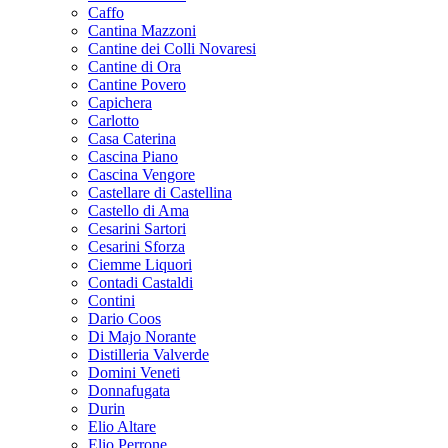
Caffo
Cantina Mazzoni
Cantine dei Colli Novaresi
Cantine di Ora
Cantine Povero
Capichera
Carlotto
Casa Caterina
Cascina Piano
Cascina Vengore
Castellare di Castellina
Castello di Ama
Cesarini Sartori
Cesarini Sforza
Ciemme Liquori
Contadi Castaldi
Contini
Dario Coos
Di Majo Norante
Distilleria Valverde
Domini Veneti
Donnafugata
Durin
Elio Altare
Elio Perrone