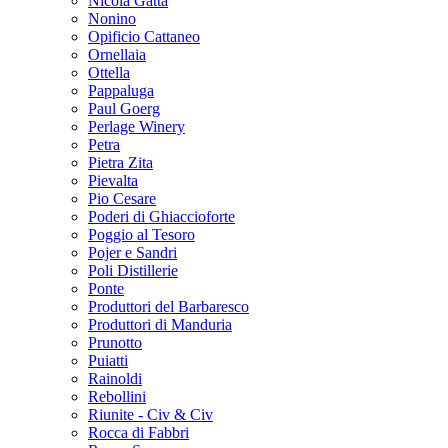
Nicola Gatta
Nonino
Opificio Cattaneo
Ornellaia
Ottella
Pappaluga
Paul Goerg
Perlage Winery
Petra
Pietra Zita
Pievalta
Pio Cesare
Poderi di Ghiaccioforte
Poggio al Tesoro
Pojer e Sandri
Poli Distillerie
Ponte
Produttori del Barbaresco
Produttori di Manduria
Prunotto
Puiatti
Rainoldi
Rebollini
Riunite - Civ & Civ
Rocca di Fabbri