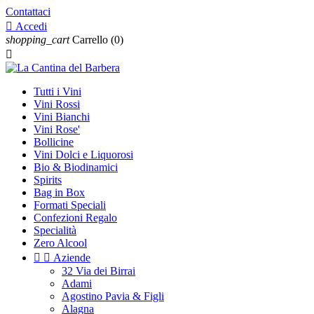
Contattaci

Accedi
shopping_cart
Carrello
(0)

Tutti i Vini
Vini Rossi
Vini Bianchi
Vini Rose'
Bollicine
Vini Dolci e Liquorosi
Bio & Biodinamici
Spirits
Bag in Box
Formati Speciali
Confezioni Regalo
Specialità
Zero Alcool


Aziende
32 Via dei Birrai
Adami
Agostino Pavia & Figli
Alagna