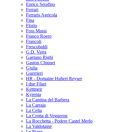
Enrico Serafino
Ferrari
Ferraris Agricola
Fina
Florio
Foss Marai
Franco Roero
Francoli
Frescobaldi
G.D. Vajra
Gaetano Righi
Gaston Chiquet
Gjulia
Guerrieri
HR - Domaine Hubert Reyser
I due Filari
Kettmeir
Kyrenia
La Cantina del Barbera
La Carraia
La Celia
La Crotta di Vegneron
La Rocchetta - Podere Castel Merlo
La Valdotaine
Le Piane