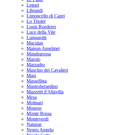
Letrari
Librandi
Limoncello di Capri
Lo Triolet
Louis Roederer
Luce della Vite
Lungarotti
Maculan
Maison Anselmet
Mandrarossa
Marolo
Marzadro
Maschio dei Cavalieri
Masi
Massellina
Mastroberardino
Mazzetti d'Altavilla
Mesa
Molinari
Monroe
Monte Rossa
Monteverdi
Naturae
Negro Angelo