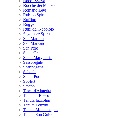
Rocca Sveva
Rocche dei Manzoni
Romano Levi
Rubino Spiriti
Ruffino
Ruggeri
Rupi del Nebbiolo
Sagamore Spirit
San Martino
San Marzano
San Polo
Santa Cristina
Santa Margherita
Sassoregale
Scannagatta
Schenk
Silent Pool
Spolert
Stocco
Tasca d'Almerita
Tenuta il Bosco
Tenuta Iuzzolini
Tenuta Lenzini
Tenuta Montemagno
Tenuta San Guido