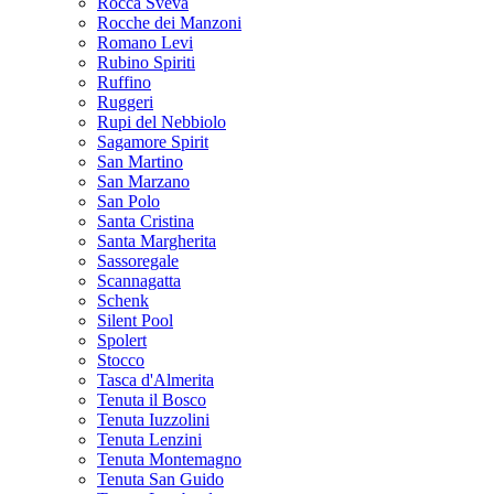
Rocca Sveva
Rocche dei Manzoni
Romano Levi
Rubino Spiriti
Ruffino
Ruggeri
Rupi del Nebbiolo
Sagamore Spirit
San Martino
San Marzano
San Polo
Santa Cristina
Santa Margherita
Sassoregale
Scannagatta
Schenk
Silent Pool
Spolert
Stocco
Tasca d'Almerita
Tenuta il Bosco
Tenuta Iuzzolini
Tenuta Lenzini
Tenuta Montemagno
Tenuta San Guido