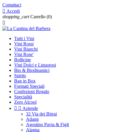
Contattaci

Accedi
shopping_cart
Carrello
(0)

Tutti i Vini
Vini Rossi
Vini Bianchi
Vini Rose'
Bollicine
Vini Dolci e Liquorosi
Bio & Biodinamici
Spirits
Bag in Box
Formati Speciali
Confezioni Regalo
Specialità
Zero Alcool


Aziende
32 Via dei Birrai
Adami
Agostino Pavia & Figli
Alagna