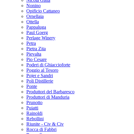
Nicola Gatta
Nonino
Opificio Cattaneo
Ornellaia
Ottella
Pappaluga
Paul Goerg
Perlage Winery
Petra
Pietra Zita
Pievalta
Pio Cesare
Poderi di Ghiaccioforte
Poggio al Tesoro
Pojer e Sandri
Poli Distillerie
Ponte
Produttori del Barbaresco
Produttori di Manduria
Prunotto
Puiatti
Rainoldi
Rebollini
Riunite - Civ & Civ
Rocca di Fabbri