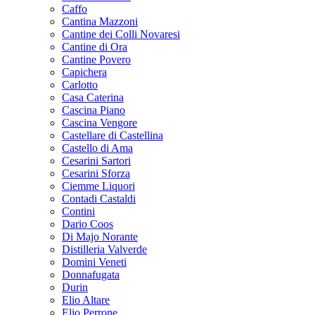
Caffo
Cantina Mazzoni
Cantine dei Colli Novaresi
Cantine di Ora
Cantine Povero
Capichera
Carlotto
Casa Caterina
Cascina Piano
Cascina Vengore
Castellare di Castellina
Castello di Ama
Cesarini Sartori
Cesarini Sforza
Ciemme Liquori
Contadi Castaldi
Contini
Dario Coos
Di Majo Norante
Distilleria Valverde
Domini Veneti
Donnafugata
Durin
Elio Altare
Elio Perrone