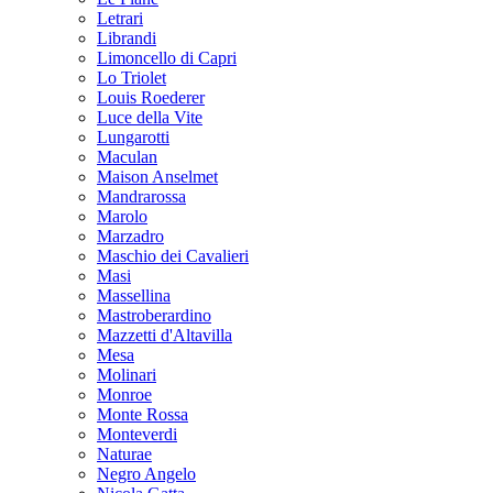
Letrari
Librandi
Limoncello di Capri
Lo Triolet
Louis Roederer
Luce della Vite
Lungarotti
Maculan
Maison Anselmet
Mandrarossa
Marolo
Marzadro
Maschio dei Cavalieri
Masi
Massellina
Mastroberardino
Mazzetti d'Altavilla
Mesa
Molinari
Monroe
Monte Rossa
Monteverdi
Naturae
Negro Angelo