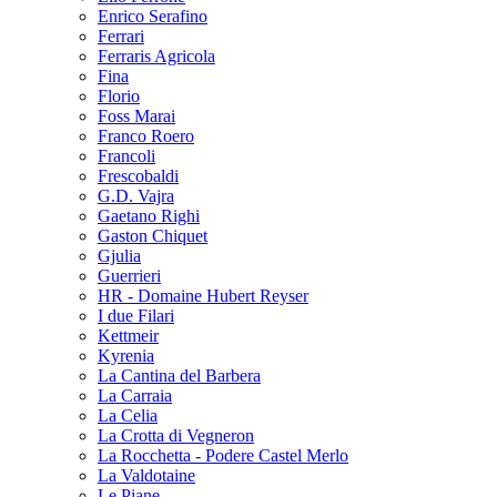
Enrico Serafino
Ferrari
Ferraris Agricola
Fina
Florio
Foss Marai
Franco Roero
Francoli
Frescobaldi
G.D. Vajra
Gaetano Righi
Gaston Chiquet
Gjulia
Guerrieri
HR - Domaine Hubert Reyser
I due Filari
Kettmeir
Kyrenia
La Cantina del Barbera
La Carraia
La Celia
La Crotta di Vegneron
La Rocchetta - Podere Castel Merlo
La Valdotaine
Le Piane