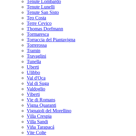
Tenute Lombardo
Tenute Lunelli
Tenute San Sisto
Teo Costa
Terre Cevico
Thomas Dorfmann
Tormaresca
Torraccia del Piantavigna
Torrerossa
Tramin
Travaglini
Tunella
Uberti
Ulibbo
Val d'Oca
Val di Suga
Valdoglio
Viberti
Vie di Romans
Vigna Quaranti
Vignaioli del Morellino
Villa Crespia
Villa Sandi
Viña Tarapacá
Vite Colte