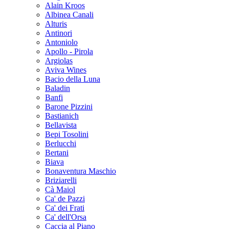
Alain Kroos
Albinea Canali
Alturis
Antinori
Antoniolo
Apollo - Pirola
Argiolas
Aviva Wines
Bacio della Luna
Baladin
Banfi
Barone Pizzini
Bastianich
Bellavista
Bepi Tosolini
Berlucchi
Bertani
Biava
Bonaventura Maschio
Briziarelli
Cà Maiol
Ca' de Pazzi
Ca' dei Frati
Ca' dell'Orsa
Caccia al Piano