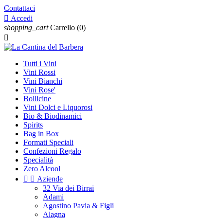
Contattaci

Accedi
shopping_cart
Carrello
(0)

Tutti i Vini
Vini Rossi
Vini Bianchi
Vini Rose'
Bollicine
Vini Dolci e Liquorosi
Bio & Biodinamici
Spirits
Bag in Box
Formati Speciali
Confezioni Regalo
Specialità
Zero Alcool


Aziende
32 Via dei Birrai
Adami
Agostino Pavia & Figli
Alagna