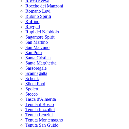
Rocca Sveva
Rocche dei Manzoni
Romano Levi
Rubino Spiriti
Ruffino
Ruggeri
Rupi del Nebbiolo
Sagamore Spirit
San Martino
San Marzano
San Polo
Santa Cristina
Santa Margherita
Sassoregale
Scannagatta
Schenk
Silent Pool
Spolert
Stocco
Tasca d'Almerita
Tenuta il Bosco
Tenuta Iuzzolini
Tenuta Lenzini
Tenuta Montemagno
Tenuta San Guido