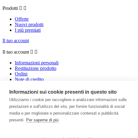
Prodotti


Offerte
Nuovi prodotti
I più premiati
Il tuo account
Il tuo account


Informazioni personali
Restituzione prodotto
Ordini
Note di credito
Indirizzi
Buoni
Informazioni sui cookie presenti in questo sito
Utilizziamo i cookie per raccogliere e analizzare informazioni sulle
Facebook
Instagram
prestazioni e sull'utilizzo del sito, per fornire funzionalità di social
media e per migliorare e personalizzare contenuti e pubblicità
Ricevi le nostre novità e le offerte speciali
presenti.
Per saperne di più