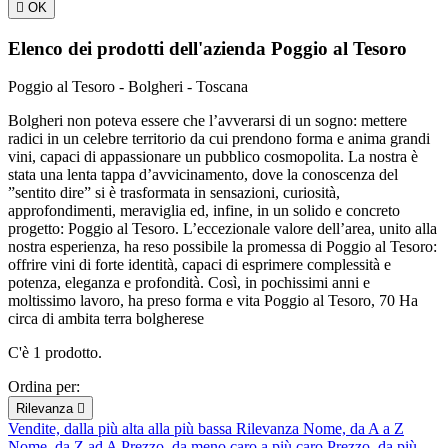

OK
Elenco dei prodotti dell'azienda Poggio al Tesoro
Poggio al Tesoro - Bolgheri - Toscana
Bolgheri non poteva essere che l’avverarsi di un sogno: mettere
radici in un celebre territorio da cui prendono forma e anima grandi
vini, capaci di appassionare un pubblico cosmopolita. La nostra è
stata una lenta tappa d’avvicinamento, dove la conoscenza del
”sentito dire” si è trasformata in sensazioni, curiosità,
approfondimenti, meraviglia ed, infine, in un solido e concreto
progetto: Poggio al Tesoro. L’eccezionale valore dell’area, unito alla
nostra esperienza, ha reso possibile la promessa di Poggio al Tesoro:
offrire vini di forte identità, capaci di esprimere complessità e
potenza, eleganza e profondità. Così, in pochissimi anni e
moltissimo lavoro, ha preso forma e vita Poggio al Tesoro, 70 Ha
circa di ambita terra bolgherese
C'è 1 prodotto.
Ordina per:
Rilevanza

Vendite, dalla più alta alla più bassa
Rilevanza
Nome, da A a Z
Nome, da Z ad A
Prezzo, da meno caro a più caro
Prezzo, da più