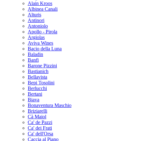
Alain Kroos
Albinea Canali
Alturis
Antinori
Antoniolo
Apollo - Pirola
Argiolas
Aviva Wines
Bacio della Luna
Baladin
Banfi
Barone Pizzini
Bastianich
Bellavista
Bepi Tosolini
Berlucchi
Bertani
Biava
Bonaventura Maschio
Briziarelli
Cà Maiol
Ca' de Pazzi
Ca' dei Frati
Ca' dell'Orsa
Caccia al Piano