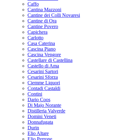
Caffo
Cantina Mazzoni
Cantine dei Colli Novaresi
Cantine di Ora
Cantine Povero
Capichera
Carlotto
Casa Caterina
Cascina Piano
Cascina Vengore
Castellare di Castellina
Castello di Ama
Cesarini Sartori
Cesarini Sforza
Ciemme Liquori
Contadi Castaldi
Contini
Dario Coos
Di Majo Norante
Distilleria Valverde
Domini Veneti
Donnafugata
Durin
Elio Altare
Elio Perrone