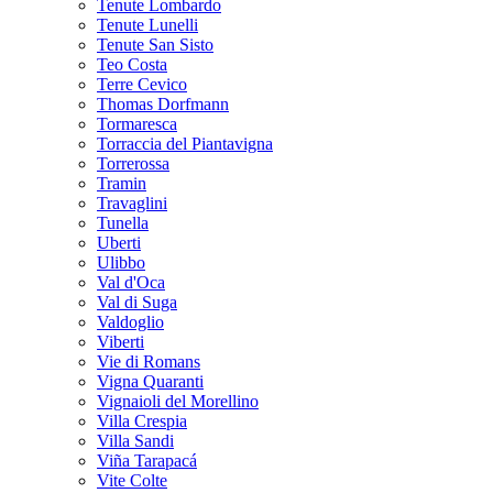
Tenute Lombardo
Tenute Lunelli
Tenute San Sisto
Teo Costa
Terre Cevico
Thomas Dorfmann
Tormaresca
Torraccia del Piantavigna
Torrerossa
Tramin
Travaglini
Tunella
Uberti
Ulibbo
Val d'Oca
Val di Suga
Valdoglio
Viberti
Vie di Romans
Vigna Quaranti
Vignaioli del Morellino
Villa Crespia
Villa Sandi
Viña Tarapacá
Vite Colte