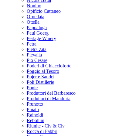
Nicola Gatta
Nonino
Opificio Cattaneo
Ornellaia
Ottella
Pappaluga
Paul Goerg
Perlage Winery
Petra
Pietra Zita
Pievalta
Pio Cesare
Poderi di Ghiaccioforte
Poggio al Tesoro
Pojer e Sandri
Poli Distillerie
Ponte
Produttori del Barbaresco
Produttori di Manduria
Prunotto
Puiatti
Rainoldi
Rebollini
Riunite - Civ & Civ
Rocca di Fabbri