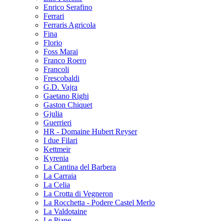
Enrico Serafino
Ferrari
Ferraris Agricola
Fina
Florio
Foss Marai
Franco Roero
Francoli
Frescobaldi
G.D. Vajra
Gaetano Righi
Gaston Chiquet
Gjulia
Guerrieri
HR - Domaine Hubert Reyser
I due Filari
Kettmeir
Kyrenia
La Cantina del Barbera
La Carraia
La Celia
La Crotta di Vegneron
La Rocchetta - Podere Castel Merlo
La Valdotaine
Le Piane