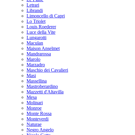
Letrari
Librandi
Limoncello di Capri
Lo Triolet
Louis Roederer
Luce della Vite
Lungarotti
Maculan
Maison Anselmet
Mandrarossa
Marolo
Marzadro
Maschio dei Cavalieri
Masi
Massellina
Mastroberardino
Mazzetti d'Altavilla
Mesa
Molinari
Monroe
Monte Rossa
Monteverdi
Naturae
Negro Angelo