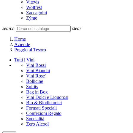
Vitevis
Wolfrest
Zaccagnini
Zýmē
search
clear
Home
Aziende
Poggio al Tesoro
Tutti i Vini
Vini Rossi
Vini Bianchi
Vini Rose'
Bollicine
Spirits
Bag in Box
Vini Dolci e Liquorosi
Bio & Biodinamici
Formati Speciali
Confezioni Regalo
Specialità
Zero Alcool