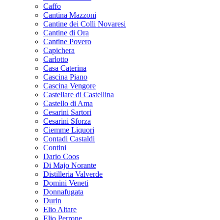
Caffo
Cantina Mazzoni
Cantine dei Colli Novaresi
Cantine di Ora
Cantine Povero
Capichera
Carlotto
Casa Caterina
Cascina Piano
Cascina Vengore
Castellare di Castellina
Castello di Ama
Cesarini Sartori
Cesarini Sforza
Ciemme Liquori
Contadi Castaldi
Contini
Dario Coos
Di Majo Norante
Distilleria Valverde
Domini Veneti
Donnafugata
Durin
Elio Altare
Elio Perrone