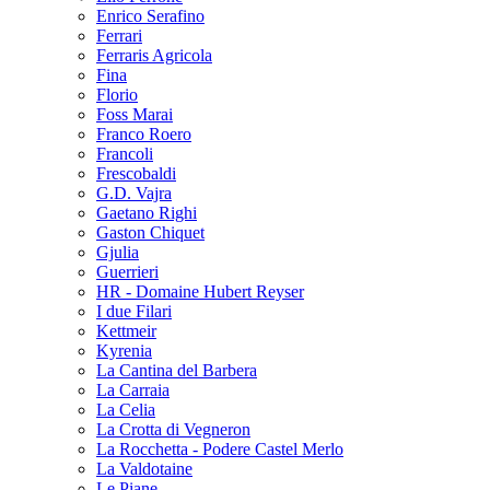
Enrico Serafino
Ferrari
Ferraris Agricola
Fina
Florio
Foss Marai
Franco Roero
Francoli
Frescobaldi
G.D. Vajra
Gaetano Righi
Gaston Chiquet
Gjulia
Guerrieri
HR - Domaine Hubert Reyser
I due Filari
Kettmeir
Kyrenia
La Cantina del Barbera
La Carraia
La Celia
La Crotta di Vegneron
La Rocchetta - Podere Castel Merlo
La Valdotaine
Le Piane