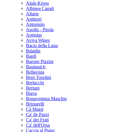
Alain Kroos
Albinea Canali
Alturis
Antinori
Antoniolo
Apollo - Pirola
Argiolas
Aviva Wines
Bacio della Luna
Baladin
Banfi
Barone Pizzini
Bastianich
Bellavista
Bepi Tosolini
Berlucchi
Bertani
Biava
Bonaventura Maschio
Briziarelli
Cà Maiol
Ca' de Pazzi
Ca' dei Frati
Ca' dell'Orsa
Caccia al Piano