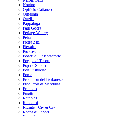
Nicola Gatta
Nonino
Opificio Cattaneo
Ornellaia
Ottella
Pappaluga
Paul Goerg
Perlage Winery
Petra
Pietra Zita
Pievalta
Pio Cesare
Poderi di Ghiaccioforte
Poggio al Tesoro
Pojer e Sandri
Poli Distillerie
Ponte
Produttori del Barbaresco
Produttori di Manduria
Prunotto
Puiatti
Rainoldi
Rebollini
Riunite - Civ & Civ
Rocca di Fabbri