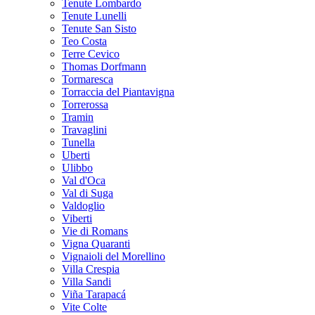
Tenute Lombardo
Tenute Lunelli
Tenute San Sisto
Teo Costa
Terre Cevico
Thomas Dorfmann
Tormaresca
Torraccia del Piantavigna
Torrerossa
Tramin
Travaglini
Tunella
Uberti
Ulibbo
Val d'Oca
Val di Suga
Valdoglio
Viberti
Vie di Romans
Vigna Quaranti
Vignaioli del Morellino
Villa Crespia
Villa Sandi
Viña Tarapacá
Vite Colte