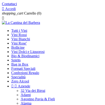
Contattaci

Accedi
shopping_cart
Carrello
(0)

Tutti i Vini
Vini Rossi
Vini Bianchi
Vini Rose'
Bollicine
Vini Dolci e Liquorosi
Bio & Biodinamici
Spirits
Bag in Box
Formati Speciali
Confezioni Regalo
Specialità
Zero Alcool


Aziende
32 Via dei Birrai
Adami
Agostino Pavia & Figli
Alagna