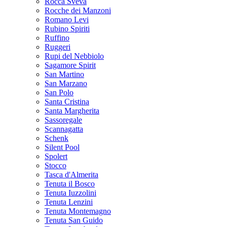
Rocca Sveva
Rocche dei Manzoni
Romano Levi
Rubino Spiriti
Ruffino
Ruggeri
Rupi del Nebbiolo
Sagamore Spirit
San Martino
San Marzano
San Polo
Santa Cristina
Santa Margherita
Sassoregale
Scannagatta
Schenk
Silent Pool
Spolert
Stocco
Tasca d'Almerita
Tenuta il Bosco
Tenuta Iuzzolini
Tenuta Lenzini
Tenuta Montemagno
Tenuta San Guido