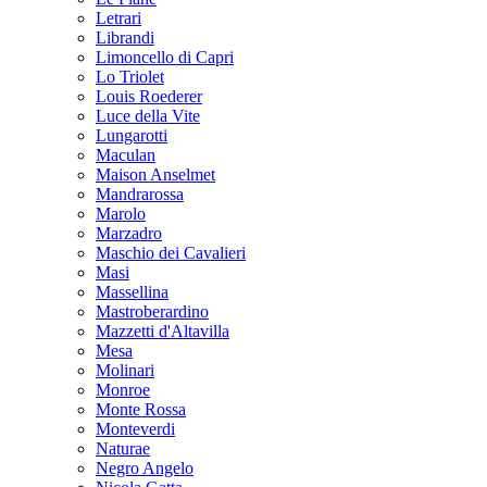
Letrari
Librandi
Limoncello di Capri
Lo Triolet
Louis Roederer
Luce della Vite
Lungarotti
Maculan
Maison Anselmet
Mandrarossa
Marolo
Marzadro
Maschio dei Cavalieri
Masi
Massellina
Mastroberardino
Mazzetti d'Altavilla
Mesa
Molinari
Monroe
Monte Rossa
Monteverdi
Naturae
Negro Angelo