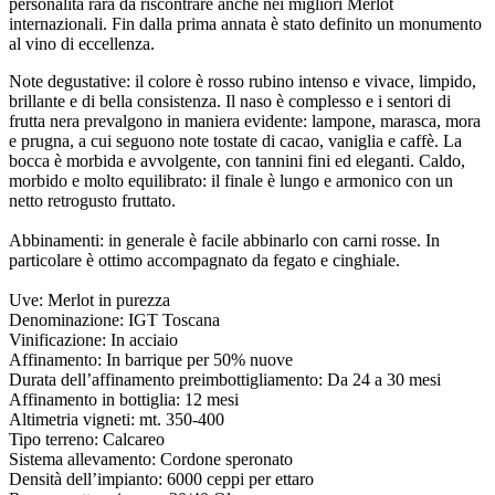
personalità rara da riscontrare anche nei migliori Merlot
internazionali. Fin dalla prima annata è stato definito un monumento
al vino di eccellenza.
Note degustative: il colore è rosso rubino intenso e vivace, limpido,
brillante e di bella consistenza. Il naso è complesso e i sentori di
frutta nera prevalgono in maniera evidente: lampone, marasca, mora
e prugna, a cui seguono note tostate di cacao, vaniglia e caffè. La
bocca è morbida e avvolgente, con tannini fini ed eleganti. Caldo,
morbido e molto equilibrato: il finale è lungo e armonico con un
netto retrogusto fruttato.
Abbinamenti: in generale è facile abbinarlo con carni rosse. In
particolare è ottimo accompagnato da fegato e cinghiale.
Uve: Merlot in purezza
Denominazione: IGT Toscana
Vinificazione: In acciaio
Affinamento: In barrique per 50% nuove
Durata dell’affinamento preimbottigliamento: Da 24 a 30 mesi
Affinamento in bottiglia: 12 mesi
Altimetria vigneti: mt. 350-400
Tipo terreno: Calcareo
Sistema allevamento: Cordone speronato
Densità dell’impianto: 6000 ceppi per ettaro