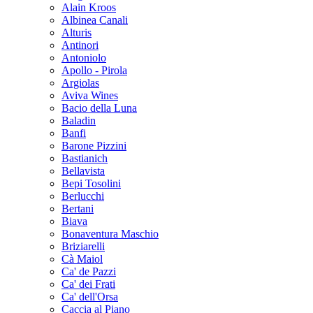
Alain Kroos
Albinea Canali
Alturis
Antinori
Antoniolo
Apollo - Pirola
Argiolas
Aviva Wines
Bacio della Luna
Baladin
Banfi
Barone Pizzini
Bastianich
Bellavista
Bepi Tosolini
Berlucchi
Bertani
Biava
Bonaventura Maschio
Briziarelli
Cà Maiol
Ca' de Pazzi
Ca' dei Frati
Ca' dell'Orsa
Caccia al Piano