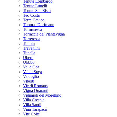
Tenute Lombardo
Tenute Lunelli
Tenute San Sisto
Teo Costa
Terre Cevico
Thomas Dorfmann
Tormaresca
Torraccia del Piantavigna
Torrerossa
Tramin
Travaglini
Tunella
Uberti
Ulibbo
Val d'Oca
Val di Suga
Valdoglio
Viberti
Vie di Romans
Vigna Quaranti
Vignaioli del Morellino
Villa Crespia
Villa Sandi
Viña Tarapacá
Vite Colte