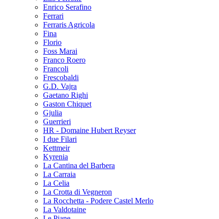
Enrico Serafino
Ferrari
Ferraris Agricola
Fina
Florio
Foss Marai
Franco Roero
Francoli
Frescobaldi
G.D. Vajra
Gaetano Righi
Gaston Chiquet
Gjulia
Guerrieri
HR - Domaine Hubert Reyser
I due Filari
Kettmeir
Kyrenia
La Cantina del Barbera
La Carraia
La Celia
La Crotta di Vegneron
La Rocchetta - Podere Castel Merlo
La Valdotaine
Le Piane