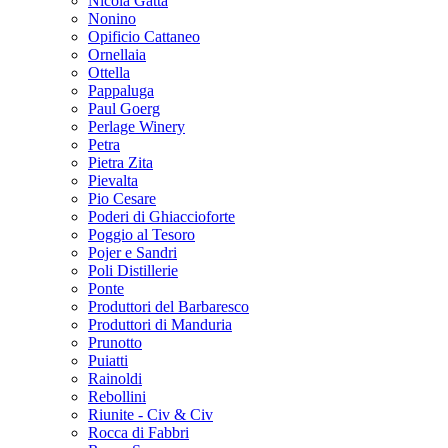
Nicola Gatta
Nonino
Opificio Cattaneo
Ornellaia
Ottella
Pappaluga
Paul Goerg
Perlage Winery
Petra
Pietra Zita
Pievalta
Pio Cesare
Poderi di Ghiaccioforte
Poggio al Tesoro
Pojer e Sandri
Poli Distillerie
Ponte
Produttori del Barbaresco
Produttori di Manduria
Prunotto
Puiatti
Rainoldi
Rebollini
Riunite - Civ & Civ
Rocca di Fabbri