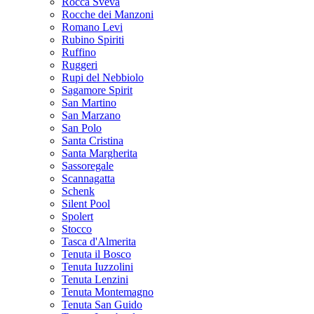
Rocca Sveva
Rocche dei Manzoni
Romano Levi
Rubino Spiriti
Ruffino
Ruggeri
Rupi del Nebbiolo
Sagamore Spirit
San Martino
San Marzano
San Polo
Santa Cristina
Santa Margherita
Sassoregale
Scannagatta
Schenk
Silent Pool
Spolert
Stocco
Tasca d'Almerita
Tenuta il Bosco
Tenuta Iuzzolini
Tenuta Lenzini
Tenuta Montemagno
Tenuta San Guido