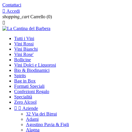
Contattaci

Accedi
shopping_cart
Carrello
(0)

Tutti i Vini
Vini Rossi
Vini Bianchi
Vini Rose'
Bollicine
Vini Dolci e Liquorosi
Bio & Biodinamici
Spirits
Bag in Box
Formati Speciali
Confezioni Regalo
Specialità
Zero Alcool


Aziende
32 Via dei Birrai
Adami
Agostino Pavia & Figli
Alagna