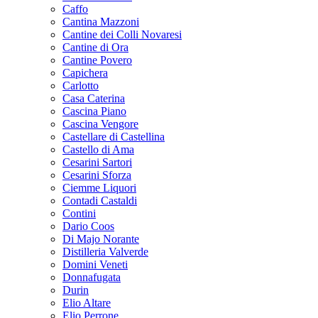
Caffo
Cantina Mazzoni
Cantine dei Colli Novaresi
Cantine di Ora
Cantine Povero
Capichera
Carlotto
Casa Caterina
Cascina Piano
Cascina Vengore
Castellare di Castellina
Castello di Ama
Cesarini Sartori
Cesarini Sforza
Ciemme Liquori
Contadi Castaldi
Contini
Dario Coos
Di Majo Norante
Distilleria Valverde
Domini Veneti
Donnafugata
Durin
Elio Altare
Elio Perrone