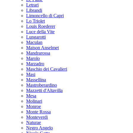
Letrari
Librandi
Limoncello di Capri
Lo Triolet
Louis Roederer
Luce della Vite
Lungarotti
Maculan
Maison Anselmet
Mandrarossa
Marolo
Marzadro
Maschio dei Cavalieri
Masi
Massellina
Mastroberardino
Mazzetti d'Altavilla
Mesa
Molinari
Monroe
Monte Rossa
Monteverdi
Naturae
Negro Angelo