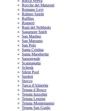
Rocca Sveva
Rocche dei Manzoni
Romano Levi
Rubino Spiriti
Ruffino
Ruggeri
Rupi del Nebbiolo
Sagamore Spirit
San Martino
San Marzano
San Polo
Santa Cristina
Santa Margherita
Sassoregale
Scannagatta
Schenk
Silent Pool
Spolert
Stocco
Tasca d'Almerita
Tenuta il Bosco
Tenuta Iuzzolini
Tenuta Lenzini
Tenuta Montemagno
Tenuta San Guido