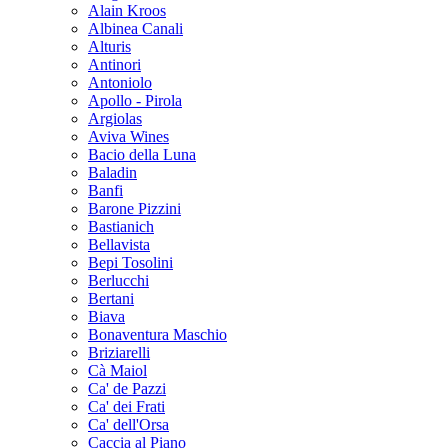
Alain Kroos
Albinea Canali
Alturis
Antinori
Antoniolo
Apollo - Pirola
Argiolas
Aviva Wines
Bacio della Luna
Baladin
Banfi
Barone Pizzini
Bastianich
Bellavista
Bepi Tosolini
Berlucchi
Bertani
Biava
Bonaventura Maschio
Briziarelli
Cà Maiol
Ca' de Pazzi
Ca' dei Frati
Ca' dell'Orsa
Caccia al Piano