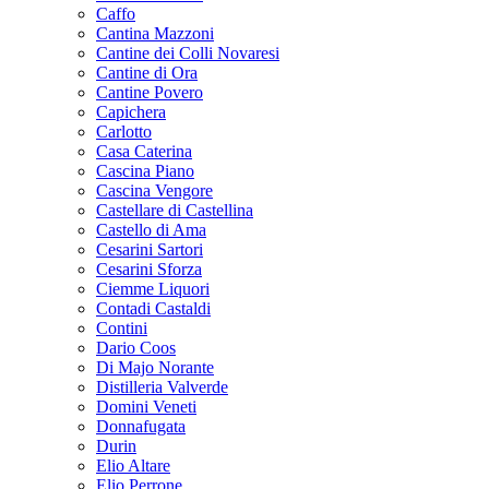
Caffo
Cantina Mazzoni
Cantine dei Colli Novaresi
Cantine di Ora
Cantine Povero
Capichera
Carlotto
Casa Caterina
Cascina Piano
Cascina Vengore
Castellare di Castellina
Castello di Ama
Cesarini Sartori
Cesarini Sforza
Ciemme Liquori
Contadi Castaldi
Contini
Dario Coos
Di Majo Norante
Distilleria Valverde
Domini Veneti
Donnafugata
Durin
Elio Altare
Elio Perrone