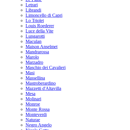
Letrari
Librandi
Limoncello di Capri
Lo Triolet
Louis Roederer
Luce della Vite
Lungarotti
Maculan
Maison Anselmet
Mandrarossa
Marolo
Marzadro
Maschio dei Cavalieri
Masi
Massellina
Mastroberardino
Mazzetti d'Altavilla
Mesa
Molinari
Monroe
Monte Rossa
Monteverdi
Naturae
Negro Angelo