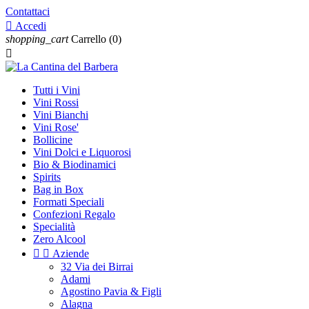
Contattaci

Accedi
shopping_cart
Carrello
(0)

Tutti i Vini
Vini Rossi
Vini Bianchi
Vini Rose'
Bollicine
Vini Dolci e Liquorosi
Bio & Biodinamici
Spirits
Bag in Box
Formati Speciali
Confezioni Regalo
Specialità
Zero Alcool


Aziende
32 Via dei Birrai
Adami
Agostino Pavia & Figli
Alagna