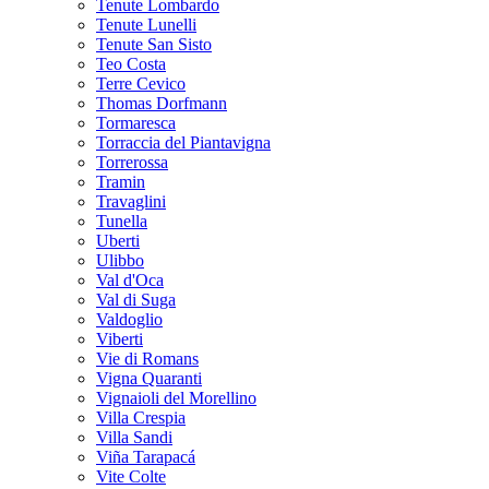
Tenute Lombardo
Tenute Lunelli
Tenute San Sisto
Teo Costa
Terre Cevico
Thomas Dorfmann
Tormaresca
Torraccia del Piantavigna
Torrerossa
Tramin
Travaglini
Tunella
Uberti
Ulibbo
Val d'Oca
Val di Suga
Valdoglio
Viberti
Vie di Romans
Vigna Quaranti
Vignaioli del Morellino
Villa Crespia
Villa Sandi
Viña Tarapacá
Vite Colte