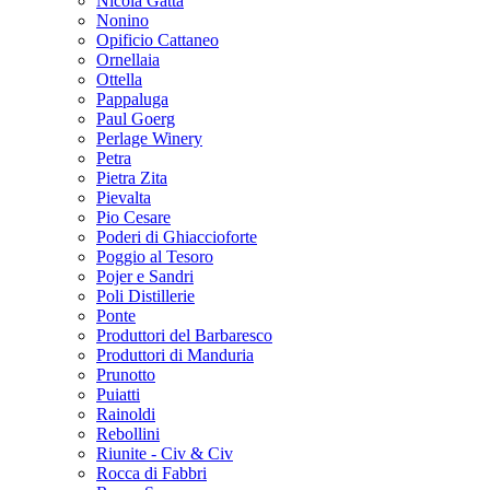
Nicola Gatta
Nonino
Opificio Cattaneo
Ornellaia
Ottella
Pappaluga
Paul Goerg
Perlage Winery
Petra
Pietra Zita
Pievalta
Pio Cesare
Poderi di Ghiaccioforte
Poggio al Tesoro
Pojer e Sandri
Poli Distillerie
Ponte
Produttori del Barbaresco
Produttori di Manduria
Prunotto
Puiatti
Rainoldi
Rebollini
Riunite - Civ & Civ
Rocca di Fabbri