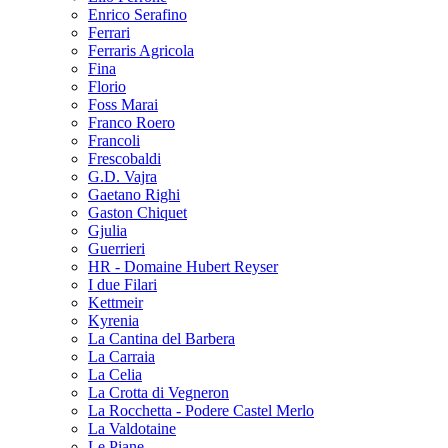
Enrico Serafino
Ferrari
Ferraris Agricola
Fina
Florio
Foss Marai
Franco Roero
Francoli
Frescobaldi
G.D. Vajra
Gaetano Righi
Gaston Chiquet
Gjulia
Guerrieri
HR - Domaine Hubert Reyser
I due Filari
Kettmeir
Kyrenia
La Cantina del Barbera
La Carraia
La Celia
La Crotta di Vegneron
La Rocchetta - Podere Castel Merlo
La Valdotaine
Le Piane