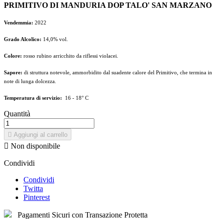
PRIMITIVO DI MANDURIA DOP TALO' SAN MARZANO
Vendemmia:
2022
Grado Alcolico:
14,0% vol.
Colore:
rosso rubino arricchito da riflessi violacei
.
Sapore:
di struttura notevole, ammorbidito dal suadente calore del Primitivo, che termina in
note di lunga dolcezza.
Temperatura di servizio:
16 - 18° C
Quantità

Aggiungi al carrello

Non disponibile
Condividi
Condividi
Twitta
Pinterest
Pagamenti Sicuri con Transazione Protetta