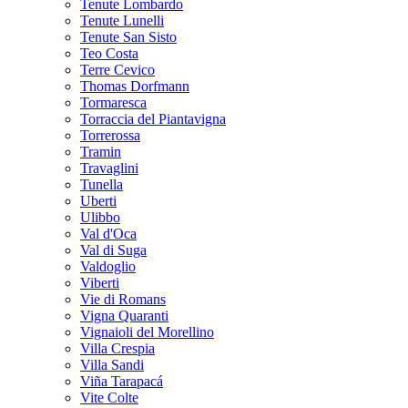
Tenute Lombardo
Tenute Lunelli
Tenute San Sisto
Teo Costa
Terre Cevico
Thomas Dorfmann
Tormaresca
Torraccia del Piantavigna
Torrerossa
Tramin
Travaglini
Tunella
Uberti
Ulibbo
Val d'Oca
Val di Suga
Valdoglio
Viberti
Vie di Romans
Vigna Quaranti
Vignaioli del Morellino
Villa Crespia
Villa Sandi
Viña Tarapacá
Vite Colte