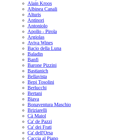
Alain Kroos
Albinea Canali
Alturis
Antinori
Antoniolo
Apollo - Pirola
Argiolas
Aviva Wines
Bacio della Luna
Baladin
Banfi
Barone Pizzini
Bastianich
Bellavista
Bepi Tosolini
Berlucchi
Bertani
Biava
Bonaventura Maschio
Briziarelli
Cà Maiol
Ca' de Pazzi
Ca' dei Frati
Ca' dell'Orsa
Caccia al Piano