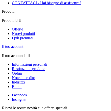
CONTATTACI - Hai bisogno di assistenza?
Prodotti
Prodotti


Offerte
Nuovi prodotti
I più premiati
Il tuo account
Il tuo account


Informazioni personali
Restituzione prodotto
Ordini
Note di credito
Indirizzi
Buoni
Facebook
Instagram
Ricevi le nostre novità e le offerte speciali