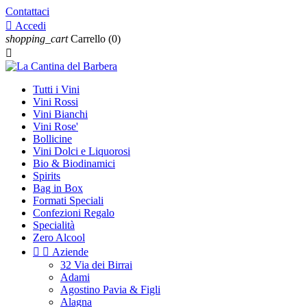
Contattaci

Accedi
shopping_cart
Carrello
(0)

Tutti i Vini
Vini Rossi
Vini Bianchi
Vini Rose'
Bollicine
Vini Dolci e Liquorosi
Bio & Biodinamici
Spirits
Bag in Box
Formati Speciali
Confezioni Regalo
Specialità
Zero Alcool


Aziende
32 Via dei Birrai
Adami
Agostino Pavia & Figli
Alagna