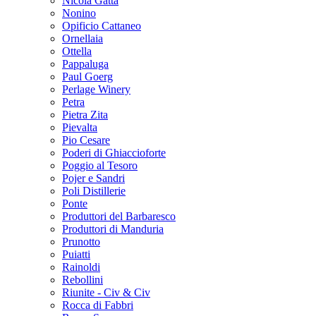
Nicola Gatta
Nonino
Opificio Cattaneo
Ornellaia
Ottella
Pappaluga
Paul Goerg
Perlage Winery
Petra
Pietra Zita
Pievalta
Pio Cesare
Poderi di Ghiaccioforte
Poggio al Tesoro
Pojer e Sandri
Poli Distillerie
Ponte
Produttori del Barbaresco
Produttori di Manduria
Prunotto
Puiatti
Rainoldi
Rebollini
Riunite - Civ & Civ
Rocca di Fabbri