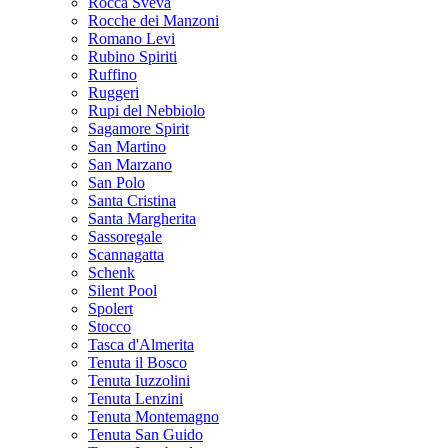
Rocca Sveva
Rocche dei Manzoni
Romano Levi
Rubino Spiriti
Ruffino
Ruggeri
Rupi del Nebbiolo
Sagamore Spirit
San Martino
San Marzano
San Polo
Santa Cristina
Santa Margherita
Sassoregale
Scannagatta
Schenk
Silent Pool
Spolert
Stocco
Tasca d'Almerita
Tenuta il Bosco
Tenuta Iuzzolini
Tenuta Lenzini
Tenuta Montemagno
Tenuta San Guido