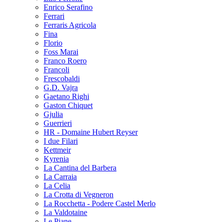
Enrico Serafino
Ferrari
Ferraris Agricola
Fina
Florio
Foss Marai
Franco Roero
Francoli
Frescobaldi
G.D. Vajra
Gaetano Righi
Gaston Chiquet
Gjulia
Guerrieri
HR - Domaine Hubert Reyser
I due Filari
Kettmeir
Kyrenia
La Cantina del Barbera
La Carraia
La Celia
La Crotta di Vegneron
La Rocchetta - Podere Castel Merlo
La Valdotaine
Le Piane