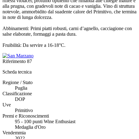
riflessi violacei; profumo opulento che rimanda alle ciliegie mature e
alla prugna, con gradevoli note di cacao e vaniglia. Vino di struttura
notevole, ammorbidito dal suadente calore del Primitivo, che termina
in note di lunga dolcezza.
Abbinamenti: Primi piatti robusti, carni d’agnello, cacciagione con
salse elaborate, formaggi a pasta dura.
Fruibilità: Da servire a 16-18°C.
Riferimento
87
Scheda tecnica
Regione / Stato
Puglia
Classificazione
DOP
Uve
Primitivo
Premi e Riconoscimenti
95 - 100 punti Wine Enthusiast
Medaglia d'Oro
Vendemmia
2022