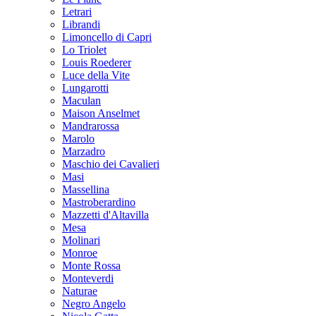
Letrari
Librandi
Limoncello di Capri
Lo Triolet
Louis Roederer
Luce della Vite
Lungarotti
Maculan
Maison Anselmet
Mandrarossa
Marolo
Marzadro
Maschio dei Cavalieri
Masi
Massellina
Mastroberardino
Mazzetti d'Altavilla
Mesa
Molinari
Monroe
Monte Rossa
Monteverdi
Naturae
Negro Angelo