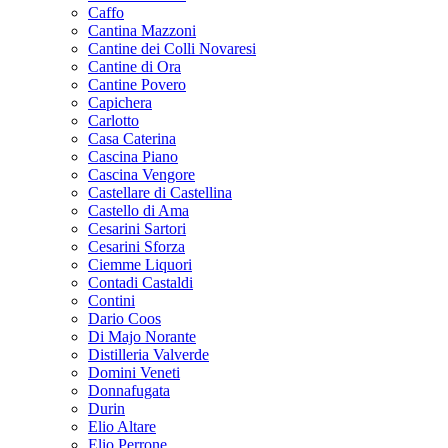
Caffo
Cantina Mazzoni
Cantine dei Colli Novaresi
Cantine di Ora
Cantine Povero
Capichera
Carlotto
Casa Caterina
Cascina Piano
Cascina Vengore
Castellare di Castellina
Castello di Ama
Cesarini Sartori
Cesarini Sforza
Ciemme Liquori
Contadi Castaldi
Contini
Dario Coos
Di Majo Norante
Distilleria Valverde
Domini Veneti
Donnafugata
Durin
Elio Altare
Elio Perrone