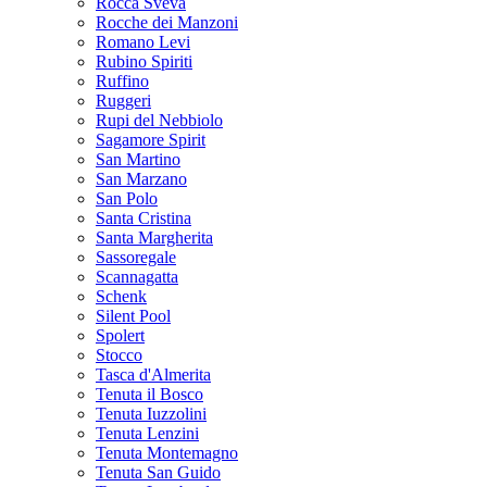
Rocca Sveva
Rocche dei Manzoni
Romano Levi
Rubino Spiriti
Ruffino
Ruggeri
Rupi del Nebbiolo
Sagamore Spirit
San Martino
San Marzano
San Polo
Santa Cristina
Santa Margherita
Sassoregale
Scannagatta
Schenk
Silent Pool
Spolert
Stocco
Tasca d'Almerita
Tenuta il Bosco
Tenuta Iuzzolini
Tenuta Lenzini
Tenuta Montemagno
Tenuta San Guido