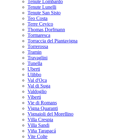
Tenute Lombardo
Tenute Lunelli
Tenute San Sisto
Teo Costa
Terre Cevico
Thomas Dorfmann
Tormaresca
Torraccia del Piantavigna
Torrerossa
Tramin
Travaglini
Tunella
Uberti
Ulibbo
Val d'Oca
Val di Suga
Valdoglio
Viberti
Vie di Romans
Vigna Quaranti
Vignaioli del Morellino
Villa Crespia
Villa Sandi
Viña Tarapacá
Vite Colte