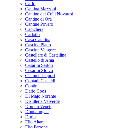
Caffo
Cantina Mazzoni
Cantine dei Colli Novaresi
Cantine di Ora
Cantine Povero
Capichera
Carlotto
Casa Caterina
Cascina Piano
Cascina Vengore
Castellare di Castellina
Castello di Ama
Cesarini Sartori
Cesarini Sforza
Ciemme Liquori
Contadi Castaldi
Contini
Dario Coos
Di Majo Norante
Distilleria Valverde
Domini Veneti
Donnafugata
Durin
Elio Altare
Elio Perrone