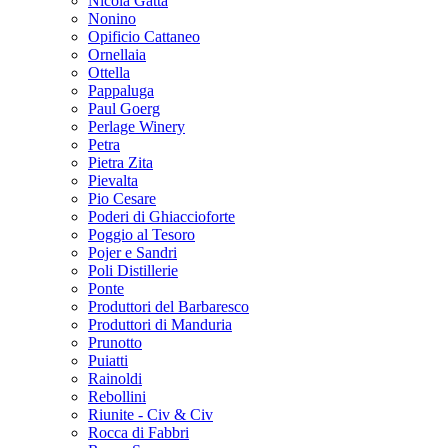
Nicola Gatta
Nonino
Opificio Cattaneo
Ornellaia
Ottella
Pappaluga
Paul Goerg
Perlage Winery
Petra
Pietra Zita
Pievalta
Pio Cesare
Poderi di Ghiaccioforte
Poggio al Tesoro
Pojer e Sandri
Poli Distillerie
Ponte
Produttori del Barbaresco
Produttori di Manduria
Prunotto
Puiatti
Rainoldi
Rebollini
Riunite - Civ & Civ
Rocca di Fabbri