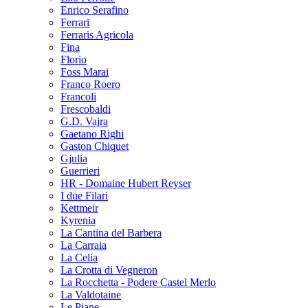
Enrico Serafino
Ferrari
Ferraris Agricola
Fina
Florio
Foss Marai
Franco Roero
Francoli
Frescobaldi
G.D. Vajra
Gaetano Righi
Gaston Chiquet
Gjulia
Guerrieri
HR - Domaine Hubert Reyser
I due Filari
Kettmeir
Kyrenia
La Cantina del Barbera
La Carraia
La Celia
La Crotta di Vegneron
La Rocchetta - Podere Castel Merlo
La Valdotaine
Le Piane