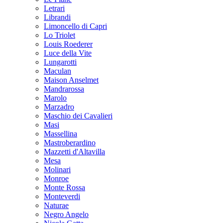
Letrari
Librandi
Limoncello di Capri
Lo Triolet
Louis Roederer
Luce della Vite
Lungarotti
Maculan
Maison Anselmet
Mandrarossa
Marolo
Marzadro
Maschio dei Cavalieri
Masi
Massellina
Mastroberardino
Mazzetti d'Altavilla
Mesa
Molinari
Monroe
Monte Rossa
Monteverdi
Naturae
Negro Angelo