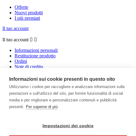
Offerte
Nuovi prodotti
I più premiati
Il tuo account
Il tuo account


Informazioni personali
Restituzione prodotto
Ordini
Note di credito
Indirizzi
Buoni
Informazioni sui cookie presenti in questo sito
Utilizziamo i cookie per raccogliere e analizzare informazioni sulle
Facebook
Instagram
prestazioni e sull'utilizzo del sito, per fornire funzionalità di social
media e per migliorare e personalizzare contenuti e pubblicità
Ricevi le nostre novità e le offerte speciali
presenti.
Per saperne di più
Impostazioni dei cookie
Puoi annullare l'iscrizione in ogni momento. A questo scopo, cerca