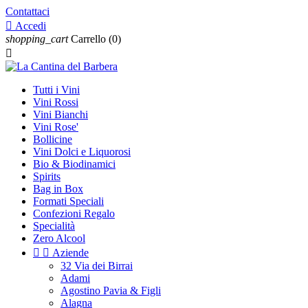
Contattaci

Accedi
shopping_cart
Carrello
(0)

Tutti i Vini
Vini Rossi
Vini Bianchi
Vini Rose'
Bollicine
Vini Dolci e Liquorosi
Bio & Biodinamici
Spirits
Bag in Box
Formati Speciali
Confezioni Regalo
Specialità
Zero Alcool


Aziende
32 Via dei Birrai
Adami
Agostino Pavia & Figli
Alagna