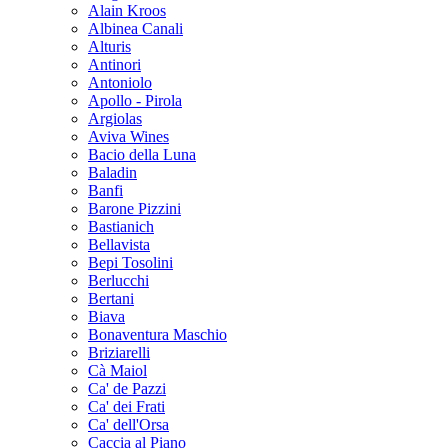
Alain Kroos
Albinea Canali
Alturis
Antinori
Antoniolo
Apollo - Pirola
Argiolas
Aviva Wines
Bacio della Luna
Baladin
Banfi
Barone Pizzini
Bastianich
Bellavista
Bepi Tosolini
Berlucchi
Bertani
Biava
Bonaventura Maschio
Briziarelli
Cà Maiol
Ca' de Pazzi
Ca' dei Frati
Ca' dell'Orsa
Caccia al Piano