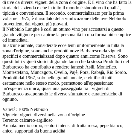
di uve da diversi vigneti della zona d'origine. È il vino che ha fatto la
storia dell'azienda e che in tutto il mondo è sinonimo di qualità,
tipicità e convenienza. Il secondo, commercializzato per la prima
volta nel 1975, è il risultato della vinificazione delle uve Nebbiolo
provenienti dai vigneti più giovani.
Il Nebbiolo Langhe è così un ottimo vino per accostarsi a questo
grande vitigno e per capirne la personalità in una forma più semplice
ed immediata.
In alcune annate, considerate eccellenti uniformemente in tutta la
zona d'origine, sono anche prodotti nove Barbaresco da vigneti
specifici e commercializzati dopo quattro anni,come Riserva. Sono
questi tutti vigneti storici di grande fama che la stessa Produttori del
Barbaresco ha contribuito a rendere famosi: Asili, Montefico,
Montestefano, Muncagota, Ovello, Pajè, Pora, Rabajà, Rio Sordo.
Prodotti dal 1967, solo nelle grandi annate, e vinificati tutti
esattamente nello stesso modo, permettono all'appassionato
un'esperienza unica, quasi una passeggiata tra i vigneti di
Barbaresco assaporando le diverse sfumature e caratteristiche di
ognuno.
Varietà: 100% Nebbiolo
Vigneto: vigneti diversi nella zona d’origine
Terreno: calcareo-argilloso
Annata: medio corpo, sentori intensi di frutta rossa, pepe bianco,
anice, supportati da buona acidità