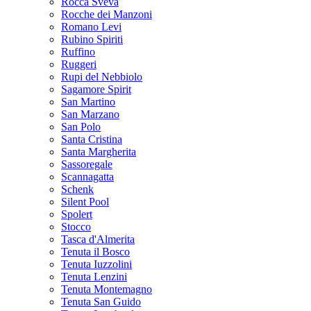
Rocca Sveva
Rocche dei Manzoni
Romano Levi
Rubino Spiriti
Ruffino
Ruggeri
Rupi del Nebbiolo
Sagamore Spirit
San Martino
San Marzano
San Polo
Santa Cristina
Santa Margherita
Sassoregale
Scannagatta
Schenk
Silent Pool
Spolert
Stocco
Tasca d'Almerita
Tenuta il Bosco
Tenuta Iuzzolini
Tenuta Lenzini
Tenuta Montemagno
Tenuta San Guido