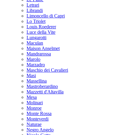
Letrari
Librandi
Limoncello di Capri
Lo Triolet
Louis Roederer
Luce della Vite
Lungarotti
Maculan
Maison Anselmet
Mandrarossa
Marolo
Marzadro
Maschio dei Cavalieri
Masi
Massellina
Mastroberardino
Mazzetti d'Altavilla
Mesa
Molinari
Monroe
Monte Rossa
Monteverdi
Naturae
Negro Angelo