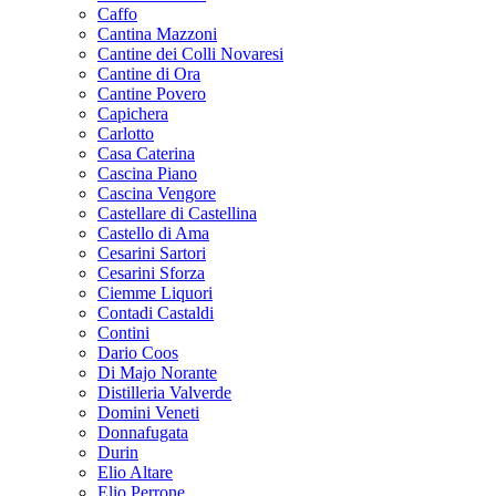
Caffo
Cantina Mazzoni
Cantine dei Colli Novaresi
Cantine di Ora
Cantine Povero
Capichera
Carlotto
Casa Caterina
Cascina Piano
Cascina Vengore
Castellare di Castellina
Castello di Ama
Cesarini Sartori
Cesarini Sforza
Ciemme Liquori
Contadi Castaldi
Contini
Dario Coos
Di Majo Norante
Distilleria Valverde
Domini Veneti
Donnafugata
Durin
Elio Altare
Elio Perrone