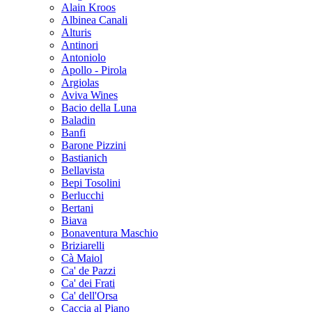
Alain Kroos
Albinea Canali
Alturis
Antinori
Antoniolo
Apollo - Pirola
Argiolas
Aviva Wines
Bacio della Luna
Baladin
Banfi
Barone Pizzini
Bastianich
Bellavista
Bepi Tosolini
Berlucchi
Bertani
Biava
Bonaventura Maschio
Briziarelli
Cà Maiol
Ca' de Pazzi
Ca' dei Frati
Ca' dell'Orsa
Caccia al Piano