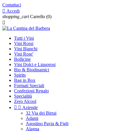
Contattaci

Accedi
shopping_cart
Carrello
(0)

Tutti i Vini
Vini Rossi
Vini Bianchi
Vini Rose'
Bollicine
Vini Dolci e Liquorosi
Bio & Biodinamici
Spirits
Bag in Box
Formati Speciali
Confezioni Regalo
Specialità
Zero Alcool


Aziende
32 Via dei Birrai
Adami
Agostino Pavia & Figli
Alagna