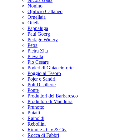
Nicola Gatta
Nonino
Opificio Cattaneo
Ornellaia
Ottella
Pappaluga
Paul Goerg
Perlage Winery
Petra
Pietra Zita
Pievalta
Pio Cesare
Poderi di Ghiaccioforte
Poggio al Tesoro
Pojer e Sandri
Poli Distillerie
Ponte
Produttori del Barbaresco
Produttori di Manduria
Prunotto
Puiatti
Rainoldi
Rebollini
Riunite - Civ & Civ
Rocca di Fabbri