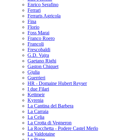
Enrico Serafino
Ferrari
Ferraris Agricola
Fina
Florio
Foss Marai
Franco Roero
Francoli
Frescobaldi
G.D. Vajra
Gaetano Righi
Gaston Chiquet
Gjulia
Guerrieri
HR - Domaine Hubert Reyser
I due Filari
Kettmeir
Kyrenia
La Cantina del Barbera
La Carraia
La Celia
La Crotta di Vegneron
La Rocchetta - Podere Castel Merlo
La Valdotaine
Le Piane