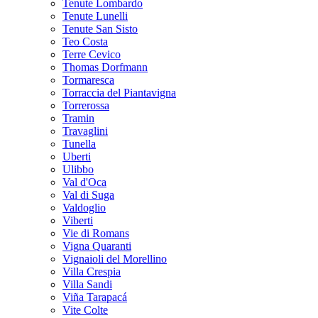
Tenute Lombardo
Tenute Lunelli
Tenute San Sisto
Teo Costa
Terre Cevico
Thomas Dorfmann
Tormaresca
Torraccia del Piantavigna
Torrerossa
Tramin
Travaglini
Tunella
Uberti
Ulibbo
Val d'Oca
Val di Suga
Valdoglio
Viberti
Vie di Romans
Vigna Quaranti
Vignaioli del Morellino
Villa Crespia
Villa Sandi
Viña Tarapacá
Vite Colte