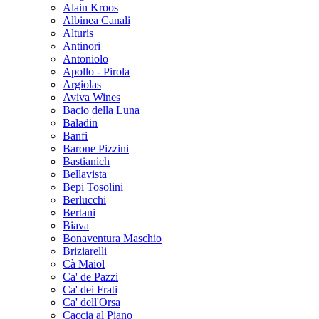
Alain Kroos
Albinea Canali
Alturis
Antinori
Antoniolo
Apollo - Pirola
Argiolas
Aviva Wines
Bacio della Luna
Baladin
Banfi
Barone Pizzini
Bastianich
Bellavista
Bepi Tosolini
Berlucchi
Bertani
Biava
Bonaventura Maschio
Briziarelli
Cà Maiol
Ca' de Pazzi
Ca' dei Frati
Ca' dell'Orsa
Caccia al Piano