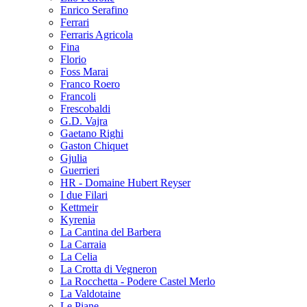
Enrico Serafino
Ferrari
Ferraris Agricola
Fina
Florio
Foss Marai
Franco Roero
Francoli
Frescobaldi
G.D. Vajra
Gaetano Righi
Gaston Chiquet
Gjulia
Guerrieri
HR - Domaine Hubert Reyser
I due Filari
Kettmeir
Kyrenia
La Cantina del Barbera
La Carraia
La Celia
La Crotta di Vegneron
La Rocchetta - Podere Castel Merlo
La Valdotaine
Le Piane