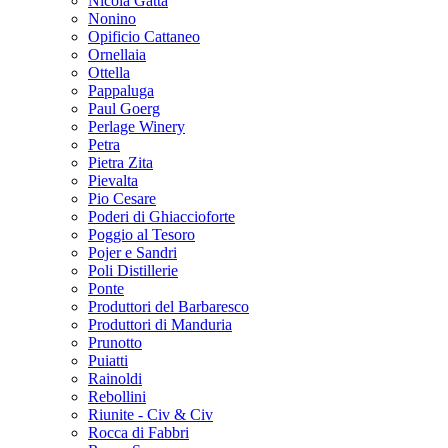
Nicola Gatta
Nonino
Opificio Cattaneo
Ornellaia
Ottella
Pappaluga
Paul Goerg
Perlage Winery
Petra
Pietra Zita
Pievalta
Pio Cesare
Poderi di Ghiaccioforte
Poggio al Tesoro
Pojer e Sandri
Poli Distillerie
Ponte
Produttori del Barbaresco
Produttori di Manduria
Prunotto
Puiatti
Rainoldi
Rebollini
Riunite - Civ & Civ
Rocca di Fabbri