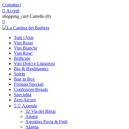
Contattaci

Accedi
shopping_cart
Carrello
(0)

Tutti i Vini
Vini Rossi
Vini Bianchi
Vini Rose'
Bollicine
Vini Dolci e Liquorosi
Bio & Biodinamici
Spirits
Bag in Box
Formati Speciali
Confezioni Regalo
Specialità
Zero Alcool


Aziende
32 Via dei Birrai
Adami
Agostino Pavia & Figli
Alagna