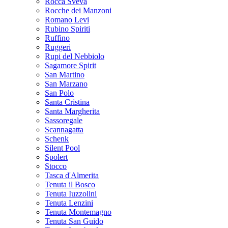
Rocca Sveva
Rocche dei Manzoni
Romano Levi
Rubino Spiriti
Ruffino
Ruggeri
Rupi del Nebbiolo
Sagamore Spirit
San Martino
San Marzano
San Polo
Santa Cristina
Santa Margherita
Sassoregale
Scannagatta
Schenk
Silent Pool
Spolert
Stocco
Tasca d'Almerita
Tenuta il Bosco
Tenuta Iuzzolini
Tenuta Lenzini
Tenuta Montemagno
Tenuta San Guido