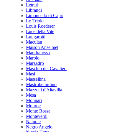
Letrari
Librandi
Limoncello di Capri
Lo Triolet
Louis Roederer
Luce della Vite
Lungarotti
Maculan
Maison Anselmet
Mandrarossa
Marolo
Marzadro
Maschio dei Cavalieri
Masi
Massellina
Mastroberardino
Mazzetti d'Altavilla
Mesa
Molinari
Monroe
Monte Rossa
Monteverdi
Naturae
Negro Angelo