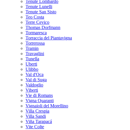
Tenute Lombardo
Tenute Lunelli
Tenute San Sisto
Teo Costa
Terre Cevico
Thomas Dorfmann
Tormaresca
Torraccia del Piantavigna
Torrerossa
Tramin
Travaglini
Tunella
Uberti
Ulibbo
Val d'Oca
Val di Suga
Valdoglio
Viberti
Vie di Romans
Vigna Quaranti
Vignaioli del Morellino
Villa Crespia
Villa Sandi
Viña Tarapacá
Vite Colte