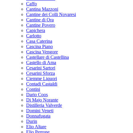
Caffo
Cantina Mazzoni
Cantine dei Colli Novaresi
Cantine di Ora
Cantine Povero
Capichera
Carlotto
Casa Caterina
Cascina Piano
Cascina Vengore
Castellare di Castellina
Castello di Ama
Cesarini Sartori
Cesarini Sforza
Ciemme Liquori
Contadi Castaldi
Contini
Dario Coos
Di Majo Norante
Distilleria Valverde
Domini Veneti
Donnafugata
Durin
Elio Altare
Elio Perrone