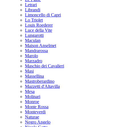
Letrari
Librandi
Limoncello di Capri
Lo Triolet
Louis Roederer
Luce della Vite
Lungarotti
Maculan
Maison Anselmet
Mandrarossa
Marolo
Marzadro
Maschio dei Cavalieri
Masi
Massellina
Mastroberardino
Mazzetti d'Altavilla
Mesa
Molinari
Monroe
Monte Rossa
Monteverdi
Naturae
Negro Angelo