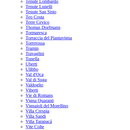
Tenute Lombardo
Tenute Lunelli
Tenute San Sisto
Teo Costa
Terre Cevico
Thomas Dorfmann
Tormaresca
Torraccia del Piantavigna
Torrerossa
Tramin
Travaglini
Tunella
Uberti
Ulibbo
Val d'Oca
Val di Suga
Valdoglio
Viberti
Vie di Romans
Vigna Quaranti
Vignaioli del Morellino
Villa Crespia
Villa Sandi
Viña Tarapacá
Vite Colte