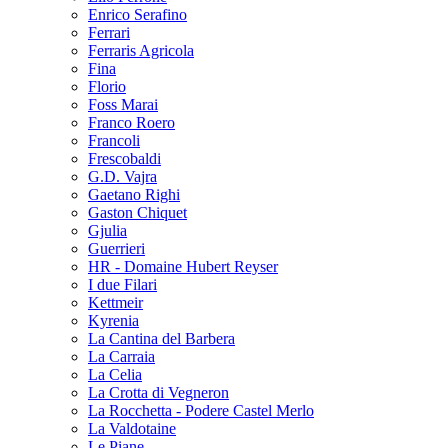
Enrico Serafino
Ferrari
Ferraris Agricola
Fina
Florio
Foss Marai
Franco Roero
Francoli
Frescobaldi
G.D. Vajra
Gaetano Righi
Gaston Chiquet
Gjulia
Guerrieri
HR - Domaine Hubert Reyser
I due Filari
Kettmeir
Kyrenia
La Cantina del Barbera
La Carraia
La Celia
La Crotta di Vegneron
La Rocchetta - Podere Castel Merlo
La Valdotaine
Le Piane