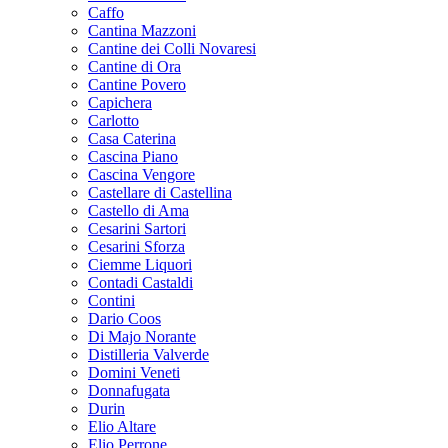
Caffo
Cantina Mazzoni
Cantine dei Colli Novaresi
Cantine di Ora
Cantine Povero
Capichera
Carlotto
Casa Caterina
Cascina Piano
Cascina Vengore
Castellare di Castellina
Castello di Ama
Cesarini Sartori
Cesarini Sforza
Ciemme Liquori
Contadi Castaldi
Contini
Dario Coos
Di Majo Norante
Distilleria Valverde
Domini Veneti
Donnafugata
Durin
Elio Altare
Elio Perrone