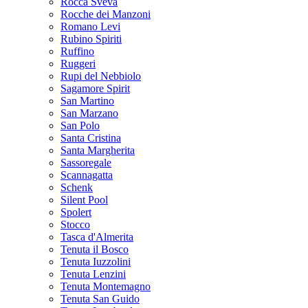
Rocca Sveva
Rocche dei Manzoni
Romano Levi
Rubino Spiriti
Ruffino
Ruggeri
Rupi del Nebbiolo
Sagamore Spirit
San Martino
San Marzano
San Polo
Santa Cristina
Santa Margherita
Sassoregale
Scannagatta
Schenk
Silent Pool
Spolert
Stocco
Tasca d'Almerita
Tenuta il Bosco
Tenuta Iuzzolini
Tenuta Lenzini
Tenuta Montemagno
Tenuta San Guido