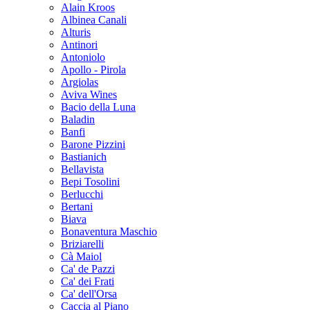
Alain Kroos
Albinea Canali
Alturis
Antinori
Antoniolo
Apollo - Pirola
Argiolas
Aviva Wines
Bacio della Luna
Baladin
Banfi
Barone Pizzini
Bastianich
Bellavista
Bepi Tosolini
Berlucchi
Bertani
Biava
Bonaventura Maschio
Briziarelli
Cà Maiol
Ca' de Pazzi
Ca' dei Frati
Ca' dell'Orsa
Caccia al Piano