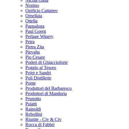
Nicola Gatta
Nonino
Opificio Cattaneo
Ornellaia
Ottella
Pappaluga
Paul Goerg
Perlage Winery
Petra
Pietra Zita
Pievalta
Pio Cesare
Poderi di Ghiaccioforte
Poggio al Tesoro
Pojer e Sandri
Poli Distillerie
Ponte
Produttori del Barbaresco
Produttori di Manduria
Prunotto
Puiatti
Rainoldi
Rebollini
Riunite - Civ & Civ
Rocca di Fabbri