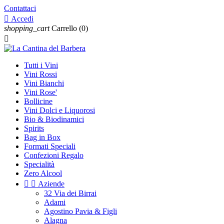
Contattaci

Accedi
shopping_cart
Carrello
(0)

Tutti i Vini
Vini Rossi
Vini Bianchi
Vini Rose'
Bollicine
Vini Dolci e Liquorosi
Bio & Biodinamici
Spirits
Bag in Box
Formati Speciali
Confezioni Regalo
Specialità
Zero Alcool


Aziende
32 Via dei Birrai
Adami
Agostino Pavia & Figli
Alagna