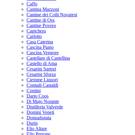
Caffo
Cantina Mazzoni
Cantine dei Colli Novaresi
Cantine di Ora
Cantine Povero
Capichera
Carlotto
Casa Caterina
Cascina Piano
Cascina Vengore
Castellare di Castellina
Castello di Ama
Cesarini Sartori
Cesarini Sforza
Ciemme Liquori
Contadi Castaldi
Contini
Dario Coos
Di Majo Norante
Distilleria Valverde
Domini Veneti
Donnafugata
Durin
Elio Altare
Elio Perrone