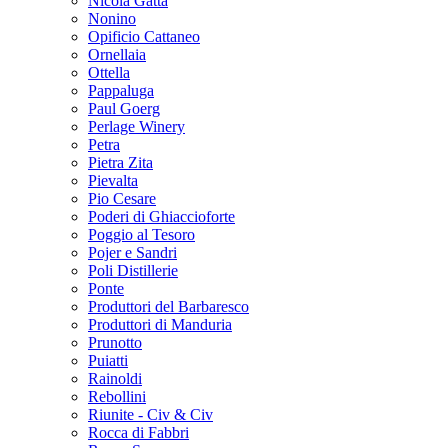
Nicola Gatta
Nonino
Opificio Cattaneo
Ornellaia
Ottella
Pappaluga
Paul Goerg
Perlage Winery
Petra
Pietra Zita
Pievalta
Pio Cesare
Poderi di Ghiaccioforte
Poggio al Tesoro
Pojer e Sandri
Poli Distillerie
Ponte
Produttori del Barbaresco
Produttori di Manduria
Prunotto
Puiatti
Rainoldi
Rebollini
Riunite - Civ & Civ
Rocca di Fabbri