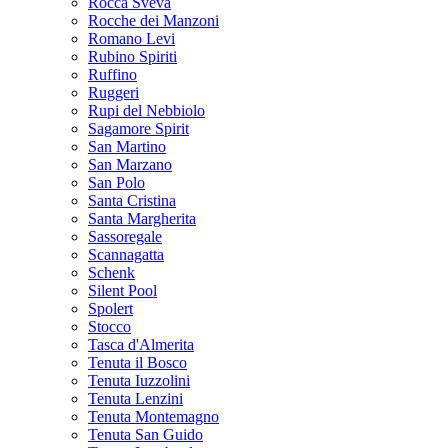
Rocca Sveva
Rocche dei Manzoni
Romano Levi
Rubino Spiriti
Ruffino
Ruggeri
Rupi del Nebbiolo
Sagamore Spirit
San Martino
San Marzano
San Polo
Santa Cristina
Santa Margherita
Sassoregale
Scannagatta
Schenk
Silent Pool
Spolert
Stocco
Tasca d'Almerita
Tenuta il Bosco
Tenuta Iuzzolini
Tenuta Lenzini
Tenuta Montemagno
Tenuta San Guido