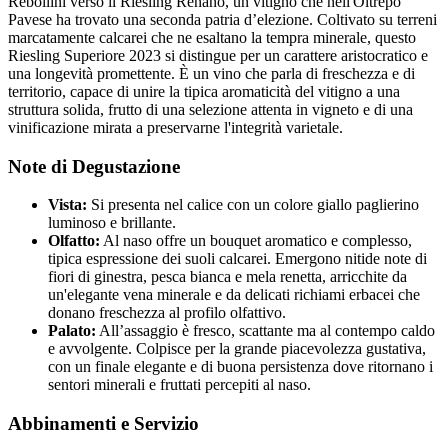
Rebollini verso il Riesling Renano, un vitigno che nell'Oltrepò
Pavese ha trovato una seconda patria d’elezione. Coltivato su terreni
marcatamente calcarei che ne esaltano la tempra minerale, questo
Riesling Superiore 2023 si distingue per un carattere aristocratico e
una longevità promettente. È un vino che parla di freschezza e di
territorio, capace di unire la tipica aromaticità del vitigno a una
struttura solida, frutto di una selezione attenta in vigneto e di una
vinificazione mirata a preservarne l'integrità varietale.
Note di Degustazione
Vista:
Si presenta nel calice con un colore giallo paglierino
luminoso e brillante.
Olfatto:
Al naso offre un bouquet aromatico e complesso,
tipica espressione dei suoli calcarei. Emergono nitide note di
fiori di ginestra, pesca bianca e mela renetta, arricchite da
un'elegante vena minerale e da delicati richiami erbacei che
donano freschezza al profilo olfattivo.
Palato:
All’assaggio è fresco, scattante ma al contempo caldo
e avvolgente. Colpisce per la grande piacevolezza gustativa,
con un finale elegante e di buona persistenza dove ritornano i
sentori minerali e fruttati percepiti al naso.
Abbinamenti e Servizio