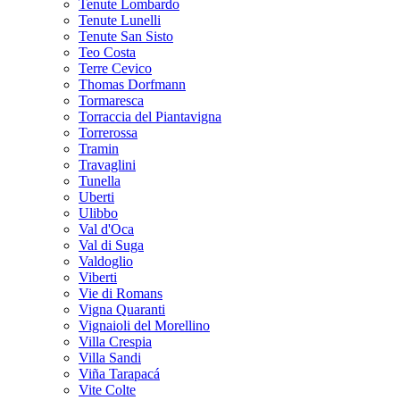
Tenute Lombardo
Tenute Lunelli
Tenute San Sisto
Teo Costa
Terre Cevico
Thomas Dorfmann
Tormaresca
Torraccia del Piantavigna
Torrerossa
Tramin
Travaglini
Tunella
Uberti
Ulibbo
Val d'Oca
Val di Suga
Valdoglio
Viberti
Vie di Romans
Vigna Quaranti
Vignaioli del Morellino
Villa Crespia
Villa Sandi
Viña Tarapacá
Vite Colte