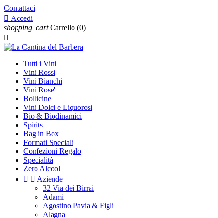
Contattaci

Accedi
shopping_cart
Carrello
(0)

Tutti i Vini
Vini Rossi
Vini Bianchi
Vini Rose'
Bollicine
Vini Dolci e Liquorosi
Bio & Biodinamici
Spirits
Bag in Box
Formati Speciali
Confezioni Regalo
Specialità
Zero Alcool


Aziende
32 Via dei Birrai
Adami
Agostino Pavia & Figli
Alagna