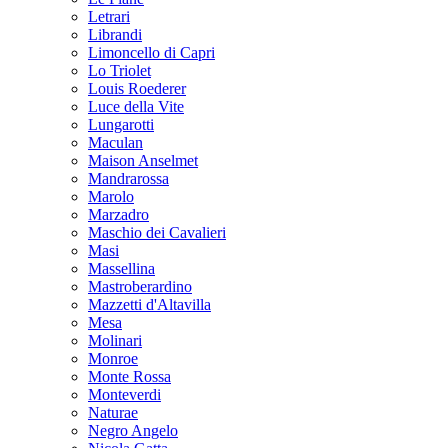
Letrari
Librandi
Limoncello di Capri
Lo Triolet
Louis Roederer
Luce della Vite
Lungarotti
Maculan
Maison Anselmet
Mandrarossa
Marolo
Marzadro
Maschio dei Cavalieri
Masi
Massellina
Mastroberardino
Mazzetti d'Altavilla
Mesa
Molinari
Monroe
Monte Rossa
Monteverdi
Naturae
Negro Angelo