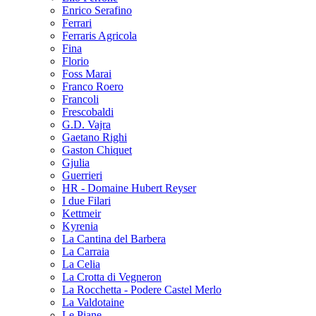
Enrico Serafino
Ferrari
Ferraris Agricola
Fina
Florio
Foss Marai
Franco Roero
Francoli
Frescobaldi
G.D. Vajra
Gaetano Righi
Gaston Chiquet
Gjulia
Guerrieri
HR - Domaine Hubert Reyser
I due Filari
Kettmeir
Kyrenia
La Cantina del Barbera
La Carraia
La Celia
La Crotta di Vegneron
La Rocchetta - Podere Castel Merlo
La Valdotaine
Le Piane