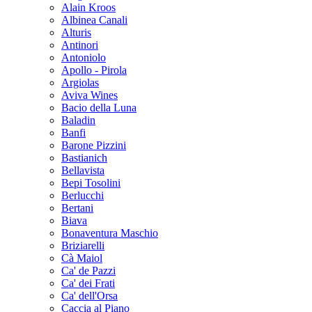
Alain Kroos
Albinea Canali
Alturis
Antinori
Antoniolo
Apollo - Pirola
Argiolas
Aviva Wines
Bacio della Luna
Baladin
Banfi
Barone Pizzini
Bastianich
Bellavista
Bepi Tosolini
Berlucchi
Bertani
Biava
Bonaventura Maschio
Briziarelli
Cà Maiol
Ca' de Pazzi
Ca' dei Frati
Ca' dell'Orsa
Caccia al Piano