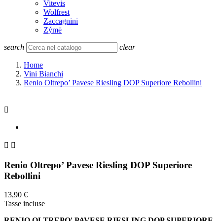
Vitevis
Wolfrest
Zaccagnini
Zýmē
search
clear
Home
Vini Bianchi
Renio Oltrepo’ Pavese Riesling DOP Superiore Rebollini



Renio Oltrepo’ Pavese Riesling DOP Superiore
Rebollini
13,90 €
Tasse incluse
RENIO OLTREPO' PAVESE RIESLING DOP SUPERIORE