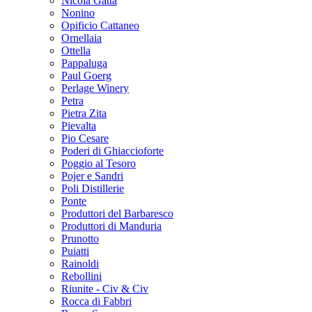
Nicola Gatta
Nonino
Opificio Cattaneo
Ornellaia
Ottella
Pappaluga
Paul Goerg
Perlage Winery
Petra
Pietra Zita
Pievalta
Pio Cesare
Poderi di Ghiaccioforte
Poggio al Tesoro
Pojer e Sandri
Poli Distillerie
Ponte
Produttori del Barbaresco
Produttori di Manduria
Prunotto
Puiatti
Rainoldi
Rebollini
Riunite - Civ & Civ
Rocca di Fabbri