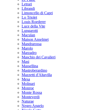
Letrari
Librandi
Limoncello di Capri
Lo Triolet
Louis Roederer
Luce della Vite
Lungarotti
Maculan
Maison Anselmet
Mandrarossa
Marolo
Marzadro
Maschio dei Cavalieri
Masi
Massellina
Mastroberardino
Mazzetti d'Altavilla
Mesa
Molinari
Monroe
Monte Rossa
Monteverdi
Naturae
Negro Angelo