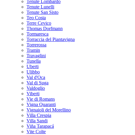
Tenute Lombardo
Tenute Lunelli
Tenute San Sisto
Teo Costa
Terre Cevico
Thomas Dorfmann
Tormaresca
Torraccia del Piantavigna
Torrerossa
Tramin
Travaglini
Tunella
Uberti
Ulibbo
Val d'Oca
Val di Suga
Valdoglio
Viberti
Vie di Romans
Vigna Quaranti
Vignaioli del Morellino
Villa Crespia
Villa Sandi
Viña Tarapacá
Vite Colte