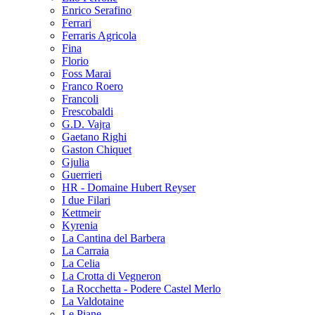
Enrico Serafino
Ferrari
Ferraris Agricola
Fina
Florio
Foss Marai
Franco Roero
Francoli
Frescobaldi
G.D. Vajra
Gaetano Righi
Gaston Chiquet
Gjulia
Guerrieri
HR - Domaine Hubert Reyser
I due Filari
Kettmeir
Kyrenia
La Cantina del Barbera
La Carraia
La Celia
La Crotta di Vegneron
La Rocchetta - Podere Castel Merlo
La Valdotaine
Le Piane