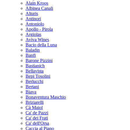
Alain Kroos
Albinea Canali
Alturis
Antinori
Antoniolo
Apollo - Pirola
Argiolas
Aviva Wines
Bacio della Luna
Baladin
Banfi
Barone Pizzini
Bastianich
Bellavista
Bepi Tosolini
Berlucchi
Bertani
Biava
Bonaventura Maschio
Briziarelli
Cà Maiol
Ca' de Pazzi
Ca' dei Frati
Ca' dell'Orsa
Caccia al Piano