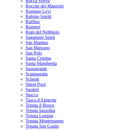
Rocca Sveva
Rocche dei Manzoni
Romano Levi
Rubino Spiriti
Ruffino
Ruggeri
Rupi del Nebbiolo
Sagamore Spirit
San Martino
San Marzano
San Polo
Santa Cristina
Santa Margherita
Sassoregale
Scannagatta
Schenk
Silent Pool
Spolert
Stocco
Tasca d'Almerita
Tenuta il Bosco
Tenuta Iuzzolini
Tenuta Lenzini
Tenuta Montemagno
Tenuta San Guido