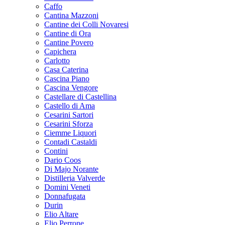
Caffo
Cantina Mazzoni
Cantine dei Colli Novaresi
Cantine di Ora
Cantine Povero
Capichera
Carlotto
Casa Caterina
Cascina Piano
Cascina Vengore
Castellare di Castellina
Castello di Ama
Cesarini Sartori
Cesarini Sforza
Ciemme Liquori
Contadi Castaldi
Contini
Dario Coos
Di Majo Norante
Distilleria Valverde
Domini Veneti
Donnafugata
Durin
Elio Altare
Elio Perrone