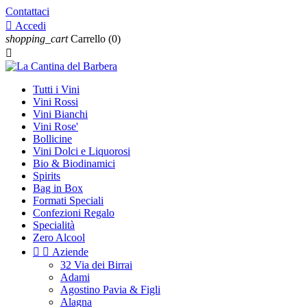
Contattaci

Accedi
shopping_cart
Carrello
(0)

Tutti i Vini
Vini Rossi
Vini Bianchi
Vini Rose'
Bollicine
Vini Dolci e Liquorosi
Bio & Biodinamici
Spirits
Bag in Box
Formati Speciali
Confezioni Regalo
Specialità
Zero Alcool


Aziende
32 Via dei Birrai
Adami
Agostino Pavia & Figli
Alagna