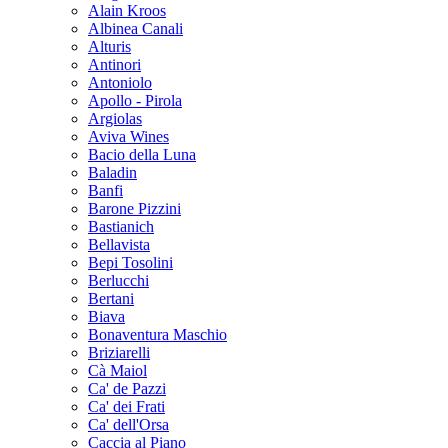
Alain Kroos
Albinea Canali
Alturis
Antinori
Antoniolo
Apollo - Pirola
Argiolas
Aviva Wines
Bacio della Luna
Baladin
Banfi
Barone Pizzini
Bastianich
Bellavista
Bepi Tosolini
Berlucchi
Bertani
Biava
Bonaventura Maschio
Briziarelli
Cà Maiol
Ca' de Pazzi
Ca' dei Frati
Ca' dell'Orsa
Caccia al Piano