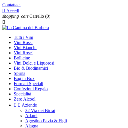
Contattaci

Accedi
shopping_cart
Carrello
(0)

Tutti i Vini
Vini Rossi
Vini Bianchi
Vini Rose'
Bollicine
Vini Dolci e Liquorosi
Bio & Biodinamici
Spirits
Bag in Box
Formati Speciali
Confezioni Regalo
Specialità
Zero Alcool


Aziende
32 Via dei Birrai
Adami
Agostino Pavia & Figli
Alagna