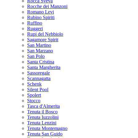
Rocca Sveva
Rocche dei Manzoni
Romano Levi
Rubino Spiriti
Ruffino
Ruggeri
Rupi del Nebbiolo
Sagamore Spirit
San Martino
San Marzano
San Polo
Santa Cristina
Santa Margherita
Sassoregale
Scannagatta
Schenk
Silent Pool
Spolert
Stocco
Tasca d'Almerita
Tenuta il Bosco
Tenuta Iuzzolini
Tenuta Lenzini
Tenuta Montemagno
Tenuta San Guido