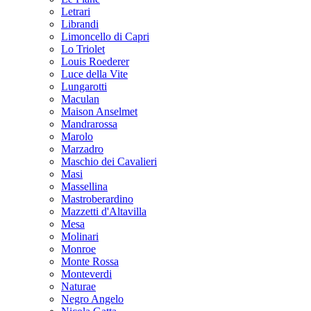
Letrari
Librandi
Limoncello di Capri
Lo Triolet
Louis Roederer
Luce della Vite
Lungarotti
Maculan
Maison Anselmet
Mandrarossa
Marolo
Marzadro
Maschio dei Cavalieri
Masi
Massellina
Mastroberardino
Mazzetti d'Altavilla
Mesa
Molinari
Monroe
Monte Rossa
Monteverdi
Naturae
Negro Angelo