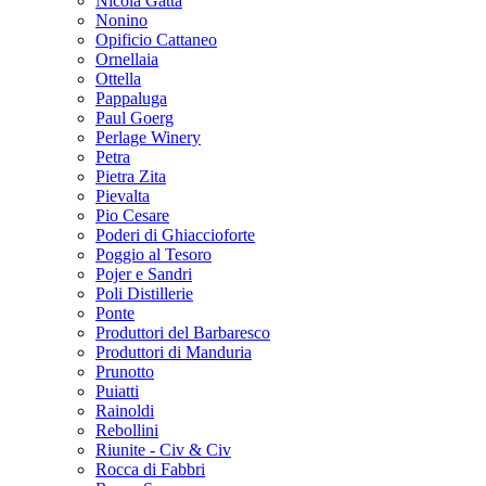
Nicola Gatta
Nonino
Opificio Cattaneo
Ornellaia
Ottella
Pappaluga
Paul Goerg
Perlage Winery
Petra
Pietra Zita
Pievalta
Pio Cesare
Poderi di Ghiaccioforte
Poggio al Tesoro
Pojer e Sandri
Poli Distillerie
Ponte
Produttori del Barbaresco
Produttori di Manduria
Prunotto
Puiatti
Rainoldi
Rebollini
Riunite - Civ & Civ
Rocca di Fabbri