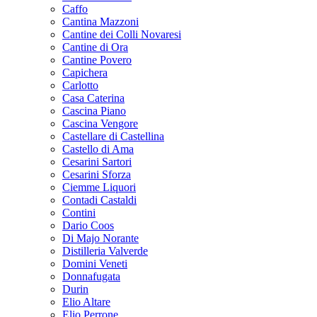
Caffo
Cantina Mazzoni
Cantine dei Colli Novaresi
Cantine di Ora
Cantine Povero
Capichera
Carlotto
Casa Caterina
Cascina Piano
Cascina Vengore
Castellare di Castellina
Castello di Ama
Cesarini Sartori
Cesarini Sforza
Ciemme Liquori
Contadi Castaldi
Contini
Dario Coos
Di Majo Norante
Distilleria Valverde
Domini Veneti
Donnafugata
Durin
Elio Altare
Elio Perrone