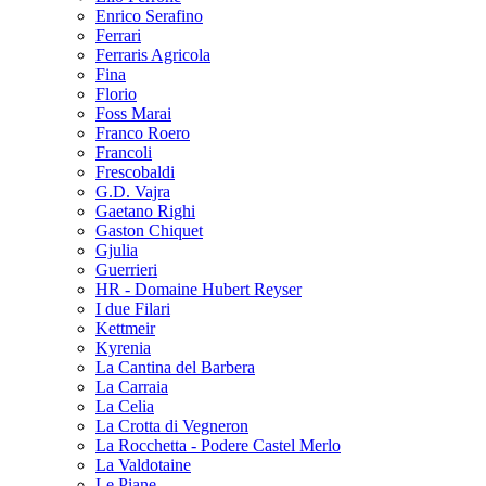
Enrico Serafino
Ferrari
Ferraris Agricola
Fina
Florio
Foss Marai
Franco Roero
Francoli
Frescobaldi
G.D. Vajra
Gaetano Righi
Gaston Chiquet
Gjulia
Guerrieri
HR - Domaine Hubert Reyser
I due Filari
Kettmeir
Kyrenia
La Cantina del Barbera
La Carraia
La Celia
La Crotta di Vegneron
La Rocchetta - Podere Castel Merlo
La Valdotaine
Le Piane