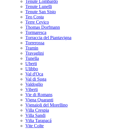
Tenute Lombardo
Tenute Lunelli
Tenute San Sisto
Teo Costa
Terre Cevico
Thomas Dorfmann
Tormaresca
Torraccia del Piantavigna
Torrerossa
Tramin
Travaglini
Tunella
Uberti
Ulibbo
Val d'Oca
Val di Suga
Valdoglio
Viberti
Vie di Romans
Vigna Quaranti
Vignaioli del Morellino
Villa Crespia
Villa Sandi
Viña Tarapacá
Vite Colte