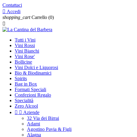
Contattaci

Accedi
shopping_cart
Carrello
(0)

Tutti i Vini
Vini Rossi
Vini Bianchi
Vini Rose'
Bollicine
Vini Dolci e Liquorosi
Bio & Biodinamici
Spirits
Bag in Box
Formati Speciali
Confezioni Regalo
Specialità
Zero Alcool


Aziende
32 Via dei Birrai
Adami
Agostino Pavia & Figli
Alagna