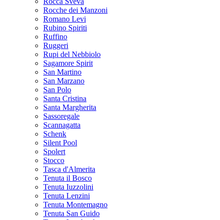
Rocca Sveva
Rocche dei Manzoni
Romano Levi
Rubino Spiriti
Ruffino
Ruggeri
Rupi del Nebbiolo
Sagamore Spirit
San Martino
San Marzano
San Polo
Santa Cristina
Santa Margherita
Sassoregale
Scannagatta
Schenk
Silent Pool
Spolert
Stocco
Tasca d'Almerita
Tenuta il Bosco
Tenuta Iuzzolini
Tenuta Lenzini
Tenuta Montemagno
Tenuta San Guido