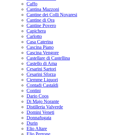
Caffo
Cantina Mazzoni
Cantine dei Colli Novaresi
Cantine di Ora
Cantine Povero
Capichera
Carlotto
Casa Caterina
Cascina Piano
Cascina Vengore
Castellare di Castellina
Castello di Ama
Cesarini Sartori
Cesarini Sforza
Ciemme Liquori
Contadi Castaldi
Contini
Dario Coos
Di Majo Norante
Distilleria Valverde
Domini Veneti
Donnafugata
Durin
Elio Altare
Elio Perrone