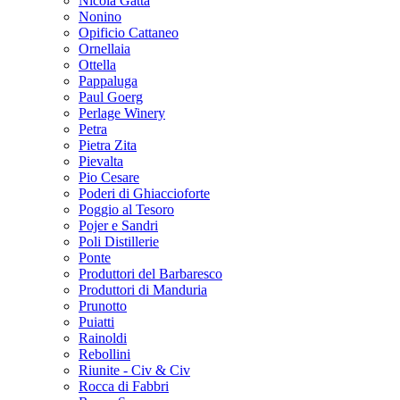
Nicola Gatta
Nonino
Opificio Cattaneo
Ornellaia
Ottella
Pappaluga
Paul Goerg
Perlage Winery
Petra
Pietra Zita
Pievalta
Pio Cesare
Poderi di Ghiaccioforte
Poggio al Tesoro
Pojer e Sandri
Poli Distillerie
Ponte
Produttori del Barbaresco
Produttori di Manduria
Prunotto
Puiatti
Rainoldi
Rebollini
Riunite - Civ & Civ
Rocca di Fabbri