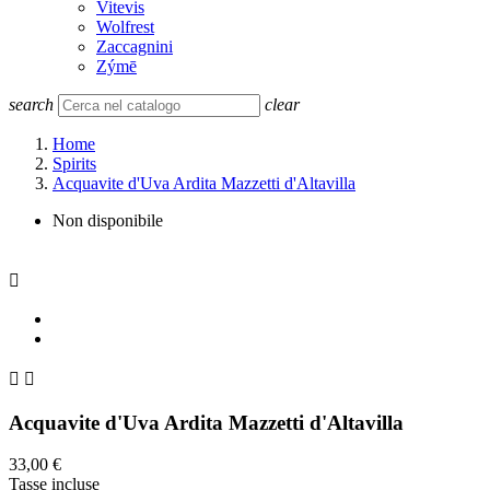
Vitevis
Wolfrest
Zaccagnini
Zýmē
search
clear
Home
Spirits
Acquavite d'Uva Ardita Mazzetti d'Altavilla
Non disponibile



Acquavite d'Uva Ardita Mazzetti d'Altavilla
33,00 €
Tasse incluse