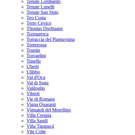
Tenute Lombardo
Tenute Lunelli
Tenute San Sisto
Teo Costa
Terre Cevico
Thomas Dorfmann
Tormaresca
Torraccia del Piantavigna
Torrerossa
Tramin
Travaglini
Tunella
Uberti
Ulibbo
Val d'Oca
Val di Suga
Valdoglio
Viberti
Vie di Romans
Vigna Quaranti
Vignaioli del Morellino
Villa Crespia
Villa Sandi
Viña Tarapacá
Vite Colte