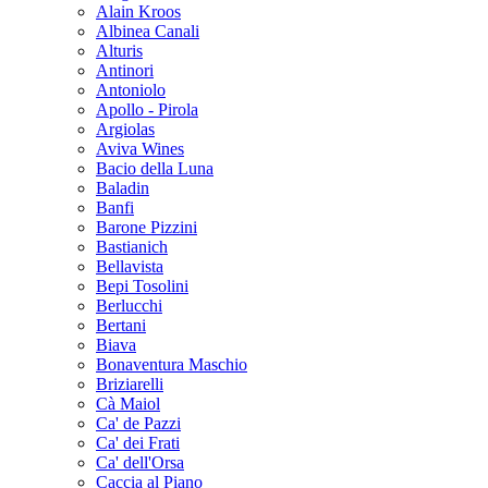
Alain Kroos
Albinea Canali
Alturis
Antinori
Antoniolo
Apollo - Pirola
Argiolas
Aviva Wines
Bacio della Luna
Baladin
Banfi
Barone Pizzini
Bastianich
Bellavista
Bepi Tosolini
Berlucchi
Bertani
Biava
Bonaventura Maschio
Briziarelli
Cà Maiol
Ca' de Pazzi
Ca' dei Frati
Ca' dell'Orsa
Caccia al Piano