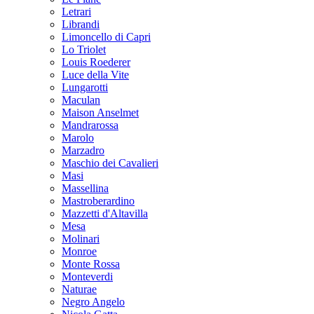
Letrari
Librandi
Limoncello di Capri
Lo Triolet
Louis Roederer
Luce della Vite
Lungarotti
Maculan
Maison Anselmet
Mandrarossa
Marolo
Marzadro
Maschio dei Cavalieri
Masi
Massellina
Mastroberardino
Mazzetti d'Altavilla
Mesa
Molinari
Monroe
Monte Rossa
Monteverdi
Naturae
Negro Angelo