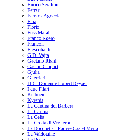
Enrico Serafino
Ferrari
Ferraris Agricola
Fina
Florio
Foss Marai
Franco Roero
Francoli
Frescobaldi
G.D. Vajra
Gaetano Righi
Gaston Chiquet
Gjulia
Guerrieri
HR - Domaine Hubert Reyser
I due Filari
Kettmeir
Kyrenia
La Cantina del Barbera
La Carraia
La Celia
La Crotta di Vegneron
La Rocchetta - Podere Castel Merlo
La Valdotaine
Le Piane