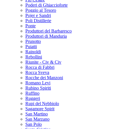
Poderi di Ghiaccioforte
Poggio al Tesoro
Pojer e Sandri
Poli Distillerie
Ponte
Produttori del Barbaresco
Produttori di Manduria
Prunotto
Puiatti
Rainoldi
Rebollini
Riunite - Civ & Civ
Rocca di Fabbri
Rocca Sveva
Rocche dei Manzoni
Romano Levi
Rubino Spiriti
Ruffino
Ruggeri
Rupi del Nebbiolo
Sagamore Spirit
San Martino
San Marzano
San Polo