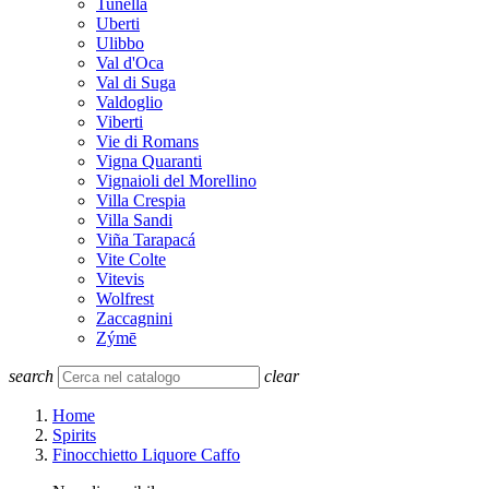
Tunella
Uberti
Ulibbo
Val d'Oca
Val di Suga
Valdoglio
Viberti
Vie di Romans
Vigna Quaranti
Vignaioli del Morellino
Villa Crespia
Villa Sandi
Viña Tarapacá
Vite Colte
Vitevis
Wolfrest
Zaccagnini
Zýmē
search
clear
Home
Spirits
Finocchietto Liquore Caffo