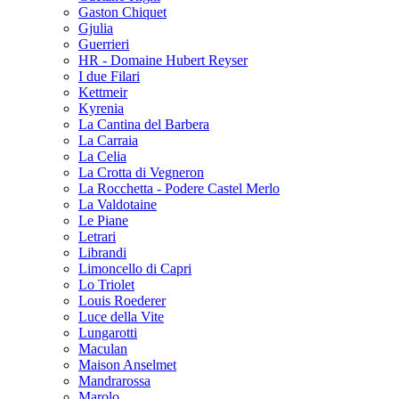
Gaston Chiquet
Gjulia
Guerrieri
HR - Domaine Hubert Reyser
I due Filari
Kettmeir
Kyrenia
La Cantina del Barbera
La Carraia
La Celia
La Crotta di Vegneron
La Rocchetta - Podere Castel Merlo
La Valdotaine
Le Piane
Letrari
Librandi
Limoncello di Capri
Lo Triolet
Louis Roederer
Luce della Vite
Lungarotti
Maculan
Maison Anselmet
Mandrarossa
Marolo