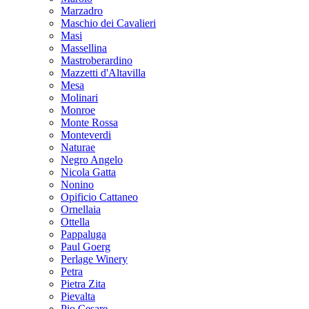
Marzadro
Maschio dei Cavalieri
Masi
Massellina
Mastroberardino
Mazzetti d'Altavilla
Mesa
Molinari
Monroe
Monte Rossa
Monteverdi
Naturae
Negro Angelo
Nicola Gatta
Nonino
Opificio Cattaneo
Ornellaia
Ottella
Pappaluga
Paul Goerg
Perlage Winery
Petra
Pietra Zita
Pievalta
Pio Cesare