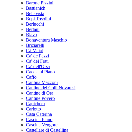
Barone Pizzini
Bastianich
Bellavista
Bepi Tosolini
Berlucchi
Bertani
Biava
Bonaventura Maschio
Briziarelli
Cà Maiol
Ca' de Pazzi
Ca' dei Frati
Ca' dell'Orsa
Caccia al Piano
Caffo
Cantina Mazzoni
Cantine dei Colli Novaresi
Cantine di Ora
Cantine Povero
Capichera
Carlotto
Casa Caterina
Cascina Piano
Cascina Vengore
Castellare di Castellina