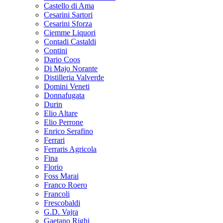
Castello di Ama
Cesarini Sartori
Cesarini Sforza
Ciemme Liquori
Contadi Castaldi
Contini
Dario Coos
Di Majo Norante
Distilleria Valverde
Domini Veneti
Donnafugata
Durin
Elio Altare
Elio Perrone
Enrico Serafino
Ferrari
Ferraris Agricola
Fina
Florio
Foss Marai
Franco Roero
Francoli
Frescobaldi
G.D. Vajra
Gaetano Righi