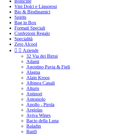
Bollicine
Vini Dolci e Liquorosi
Bio & Biodinamici
Spirits
Bag in Box
Formati Speciali
Confezioni Regalo
Specialità
Zero Alcool


Aziende
32 Via dei Birrai
Adami
Agostino Pavia & Figli
Alagna
Alain Kroos
Albinea Canali
Alturis
Antinori
Antoniolo
Apollo - Pirola
Argiolas
Aviva Wines
Bacio della Luna
Baladin
Banfi