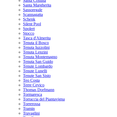
Santa Cristina
Santa Margherita
Sassoregale
Scannagatta
Schenk
Silent Pool
Spolert
Stocco
Tasca d'Almerita
Tenuta il Bosco
Tenuta Iuzzolini
Tenuta Lenzini
Tenuta Montemagno
Tenuta San Guido
Tenute Lombardo
Tenute Lunelli
Tenute San Sisto
Teo Costa
Terre Cevico
Thomas Dorfmann
Tormaresca
Torraccia del Piantavigna
Torrerossa
Tramin
Travaglini