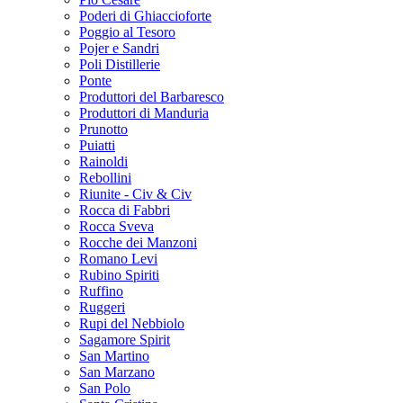
Poderi di Ghiaccioforte
Poggio al Tesoro
Pojer e Sandri
Poli Distillerie
Ponte
Produttori del Barbaresco
Produttori di Manduria
Prunotto
Puiatti
Rainoldi
Rebollini
Riunite - Civ & Civ
Rocca di Fabbri
Rocca Sveva
Rocche dei Manzoni
Romano Levi
Rubino Spiriti
Ruffino
Ruggeri
Rupi del Nebbiolo
Sagamore Spirit
San Martino
San Marzano
San Polo