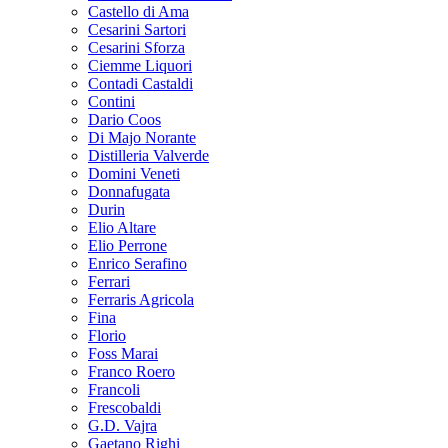
Castello di Ama
Cesarini Sartori
Cesarini Sforza
Ciemme Liquori
Contadi Castaldi
Contini
Dario Coos
Di Majo Norante
Distilleria Valverde
Domini Veneti
Donnafugata
Durin
Elio Altare
Elio Perrone
Enrico Serafino
Ferrari
Ferraris Agricola
Fina
Florio
Foss Marai
Franco Roero
Francoli
Frescobaldi
G.D. Vajra
Gaetano Righi