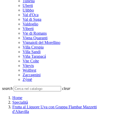
Tunella
Uberti
Ulibbo
Val d'Oca
Val di Suga
Valdoglio
Viberti
Vie di Romans
Vigna Quaranti
Vignaioli del Morellino
Villa Crespia
Villa Sandi
Viña Tarapacá
Vite Colte
Vitevis
Wolfrest
Zaccagnini
Zýmē
search
clear
Home
Specialità
Frutta al Liquore Uva con Grappa Flambar Mazzetti
d'Altavilla