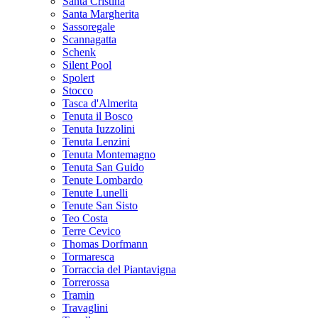
Santa Cristina
Santa Margherita
Sassoregale
Scannagatta
Schenk
Silent Pool
Spolert
Stocco
Tasca d'Almerita
Tenuta il Bosco
Tenuta Iuzzolini
Tenuta Lenzini
Tenuta Montemagno
Tenuta San Guido
Tenute Lombardo
Tenute Lunelli
Tenute San Sisto
Teo Costa
Terre Cevico
Thomas Dorfmann
Tormaresca
Torraccia del Piantavigna
Torrerossa
Tramin
Travaglini