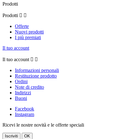
Prodotti
Prodotti


Offerte
Nuovi prodotti
I più premiati
Il tuo account
Il tuo account


Informazioni personali
Restituzione prodotto
Ordini
Note di credito
Indirizzi
Buoni
Facebook
Instagram
Ricevi le nostre novità e le offerte speciali