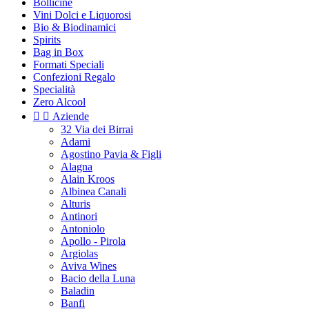
Bollicine
Vini Dolci e Liquorosi
Bio & Biodinamici
Spirits
Bag in Box
Formati Speciali
Confezioni Regalo
Specialità
Zero Alcool


Aziende
32 Via dei Birrai
Adami
Agostino Pavia & Figli
Alagna
Alain Kroos
Albinea Canali
Alturis
Antinori
Antoniolo
Apollo - Pirola
Argiolas
Aviva Wines
Bacio della Luna
Baladin
Banfi