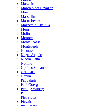
Marzadro
Maschio dei Cavalieri
Masi
Massellina
Mastroberardino
Mazzetti d'Altavilla
Mesa
Molinari
Monroe
Monte Rossa
Monteverdi
Naturae
Negro Angelo
Nicola Gatta
Nonino
Opificio Cattaneo
Ornellaia
Ottella
Pappaluga
Paul Goerg
Perlage Winery
Petra
Pietra Zita
Pievalta
Pio Cesare