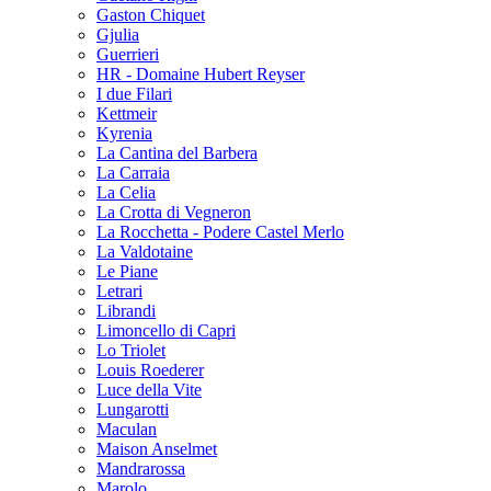
Gaston Chiquet
Gjulia
Guerrieri
HR - Domaine Hubert Reyser
I due Filari
Kettmeir
Kyrenia
La Cantina del Barbera
La Carraia
La Celia
La Crotta di Vegneron
La Rocchetta - Podere Castel Merlo
La Valdotaine
Le Piane
Letrari
Librandi
Limoncello di Capri
Lo Triolet
Louis Roederer
Luce della Vite
Lungarotti
Maculan
Maison Anselmet
Mandrarossa
Marolo