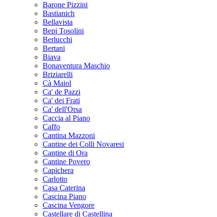
Barone Pizzini
Bastianich
Bellavista
Bepi Tosolini
Berlucchi
Bertani
Biava
Bonaventura Maschio
Briziarelli
Cà Maiol
Ca' de Pazzi
Ca' dei Frati
Ca' dell'Orsa
Caccia al Piano
Caffo
Cantina Mazzoni
Cantine dei Colli Novaresi
Cantine di Ora
Cantine Povero
Capichera
Carlotto
Casa Caterina
Cascina Piano
Cascina Vengore
Castellare di Castellina