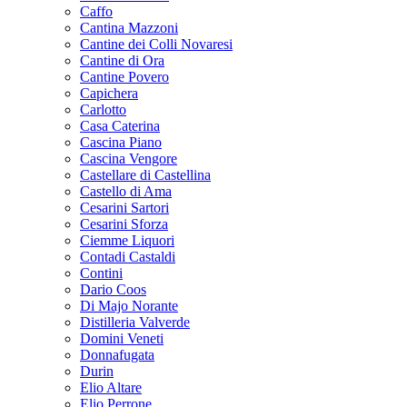
Caffo
Cantina Mazzoni
Cantine dei Colli Novaresi
Cantine di Ora
Cantine Povero
Capichera
Carlotto
Casa Caterina
Cascina Piano
Cascina Vengore
Castellare di Castellina
Castello di Ama
Cesarini Sartori
Cesarini Sforza
Ciemme Liquori
Contadi Castaldi
Contini
Dario Coos
Di Majo Norante
Distilleria Valverde
Domini Veneti
Donnafugata
Durin
Elio Altare
Elio Perrone