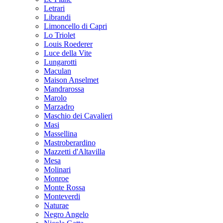
Letrari
Librandi
Limoncello di Capri
Lo Triolet
Louis Roederer
Luce della Vite
Lungarotti
Maculan
Maison Anselmet
Mandrarossa
Marolo
Marzadro
Maschio dei Cavalieri
Masi
Massellina
Mastroberardino
Mazzetti d'Altavilla
Mesa
Molinari
Monroe
Monte Rossa
Monteverdi
Naturae
Negro Angelo