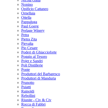
Nicola Gatta
Nonino
Opificio Cattaneo
Ornellaia
Ottella
Pappaluga
Paul Goerg
Perlage Winery
Petra
Pietra Zita
Pievalta
Pio Cesare
Poderi di Ghiaccioforte
Poggio al Tesoro
Pojer e Sandri
Poli Distillerie
Ponte
Produttori del Barbaresco
Produttori di Manduria
Prunotto
Puiatti
Rainoldi
Rebollini
Riunite - Civ & Civ
Rocca di Fabbri