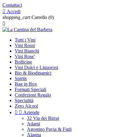
Contattaci

Accedi
shopping_cart
Carrello
(0)

Tutti i Vini
Vini Rossi
Vini Bianchi
Vini Rose'
Bollicine
Vini Dolci e Liquorosi
Bio & Biodinamici
Spirits
Bag in Box
Formati Speciali
Confezioni Regalo
Specialità
Zero Alcool


Aziende
32 Via dei Birrai
Adami
Agostino Pavia & Figli
Alagna