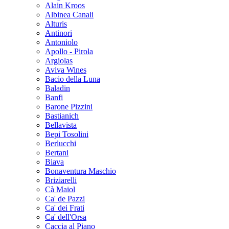
Alain Kroos
Albinea Canali
Alturis
Antinori
Antoniolo
Apollo - Pirola
Argiolas
Aviva Wines
Bacio della Luna
Baladin
Banfi
Barone Pizzini
Bastianich
Bellavista
Bepi Tosolini
Berlucchi
Bertani
Biava
Bonaventura Maschio
Briziarelli
Cà Maiol
Ca' de Pazzi
Ca' dei Frati
Ca' dell'Orsa
Caccia al Piano