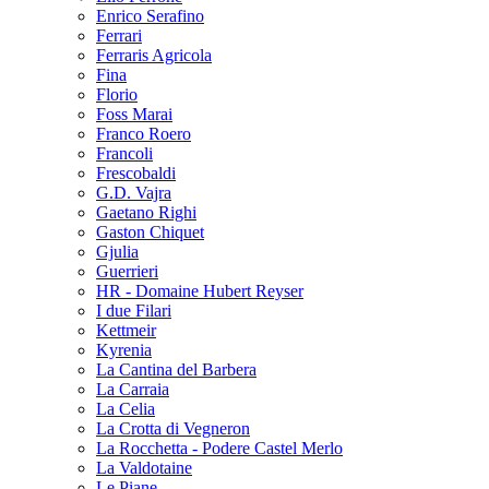
Enrico Serafino
Ferrari
Ferraris Agricola
Fina
Florio
Foss Marai
Franco Roero
Francoli
Frescobaldi
G.D. Vajra
Gaetano Righi
Gaston Chiquet
Gjulia
Guerrieri
HR - Domaine Hubert Reyser
I due Filari
Kettmeir
Kyrenia
La Cantina del Barbera
La Carraia
La Celia
La Crotta di Vegneron
La Rocchetta - Podere Castel Merlo
La Valdotaine
Le Piane