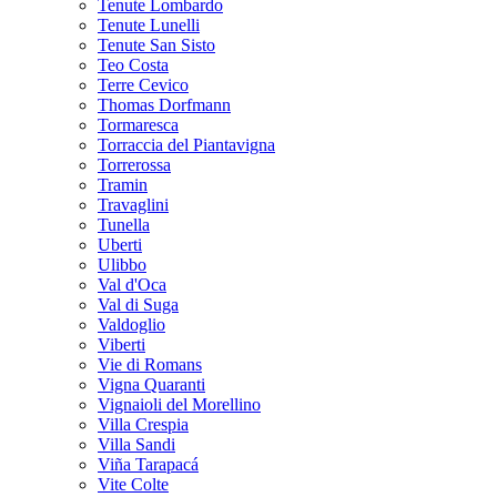
Tenute Lombardo
Tenute Lunelli
Tenute San Sisto
Teo Costa
Terre Cevico
Thomas Dorfmann
Tormaresca
Torraccia del Piantavigna
Torrerossa
Tramin
Travaglini
Tunella
Uberti
Ulibbo
Val d'Oca
Val di Suga
Valdoglio
Viberti
Vie di Romans
Vigna Quaranti
Vignaioli del Morellino
Villa Crespia
Villa Sandi
Viña Tarapacá
Vite Colte