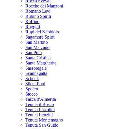
Rocca Sveva
Rocche dei Manzoni
Romano Levi
Rubino Spiriti
Ruffino
Ruggeri
Rupi del Nebbiolo
Sagamore Spirit
San Martino
San Marzano
San Polo
Santa Cristina
Santa Margherita
Sassoregale
Scannagatta
Schenk
Silent Pool
Spolert
Stocco
Tasca d'Almerita
Tenuta il Bosco
Tenuta Iuzzolini
Tenuta Lenzini
Tenuta Montemagno
Tenuta San Guido