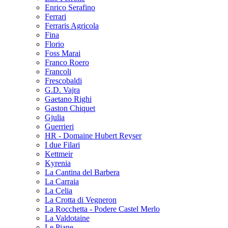
Enrico Serafino
Ferrari
Ferraris Agricola
Fina
Florio
Foss Marai
Franco Roero
Francoli
Frescobaldi
G.D. Vajra
Gaetano Righi
Gaston Chiquet
Gjulia
Guerrieri
HR - Domaine Hubert Reyser
I due Filari
Kettmeir
Kyrenia
La Cantina del Barbera
La Carraia
La Celia
La Crotta di Vegneron
La Rocchetta - Podere Castel Merlo
La Valdotaine
Le Piane