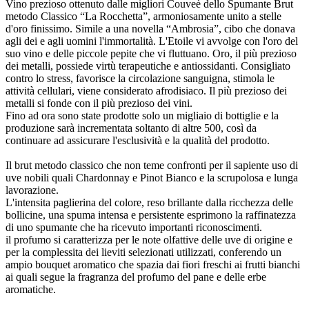
Vino prezioso ottenuto dalle migliori Couveè dello Spumante Brut
metodo Classico “La Rocchetta”, armoniosamente unito a stelle
d'oro finissimo. Simile a una novella “Ambrosia”, cibo che donava
agli dei e agli uomini l'immortalità. L'Etoile vi avvolge con l'oro del
suo vino e delle piccole pepite che vi fluttuano. Oro, il più prezioso
dei metalli, possiede virtù terapeutiche e antiossidanti. Consigliato
contro lo stress, favorisce la circolazione sanguigna, stimola le
attività cellulari, viene considerato afrodisiaco. Il più prezioso dei
metalli si fonde con il più prezioso dei vini.
Fino ad ora sono state prodotte solo un migliaio di bottiglie e la
produzione sarà incrementata soltanto di altre 500, così da
continuare ad assicurare l'esclusività e la qualità del prodotto.
Il brut metodo classico che non teme confronti per il sapiente uso di
uve nobili quali Chardonnay e Pinot Bianco e la scrupolosa e lunga
lavorazione.
L'intensita paglierina del colore, reso brillante dalla ricchezza delle
bollicine, una spuma intensa e persistente esprimono la raffinatezza
di uno spumante che ha ricevuto importanti riconoscimenti.
il profumo si caratterizza per le note olfattive delle uve di origine e
per la complessita dei lieviti selezionati utilizzati, conferendo un
ampio bouquet aromatico che spazia dai fiori freschi ai frutti bianchi
ai quali segue la fragranza del profumo del pane e delle erbe
aromatiche.