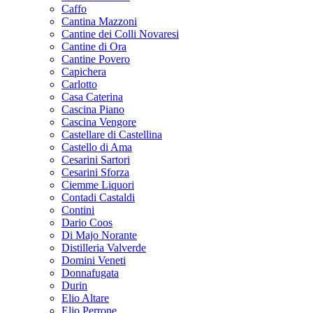
Caffo
Cantina Mazzoni
Cantine dei Colli Novaresi
Cantine di Ora
Cantine Povero
Capichera
Carlotto
Casa Caterina
Cascina Piano
Cascina Vengore
Castellare di Castellina
Castello di Ama
Cesarini Sartori
Cesarini Sforza
Ciemme Liquori
Contadi Castaldi
Contini
Dario Coos
Di Majo Norante
Distilleria Valverde
Domini Veneti
Donnafugata
Durin
Elio Altare
Elio Perrone