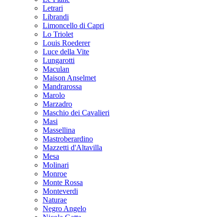
Letrari
Librandi
Limoncello di Capri
Lo Triolet
Louis Roederer
Luce della Vite
Lungarotti
Maculan
Maison Anselmet
Mandrarossa
Marolo
Marzadro
Maschio dei Cavalieri
Masi
Massellina
Mastroberardino
Mazzetti d'Altavilla
Mesa
Molinari
Monroe
Monte Rossa
Monteverdi
Naturae
Negro Angelo