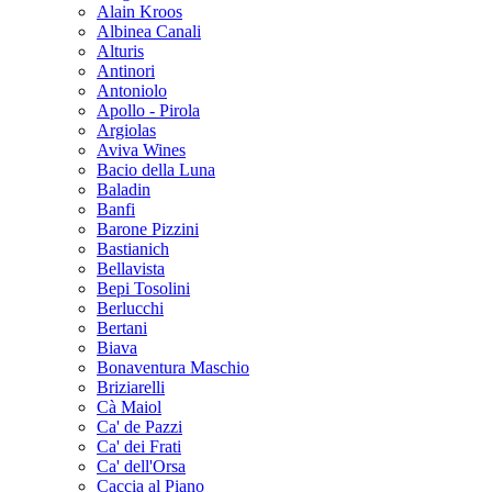
Alain Kroos
Albinea Canali
Alturis
Antinori
Antoniolo
Apollo - Pirola
Argiolas
Aviva Wines
Bacio della Luna
Baladin
Banfi
Barone Pizzini
Bastianich
Bellavista
Bepi Tosolini
Berlucchi
Bertani
Biava
Bonaventura Maschio
Briziarelli
Cà Maiol
Ca' de Pazzi
Ca' dei Frati
Ca' dell'Orsa
Caccia al Piano