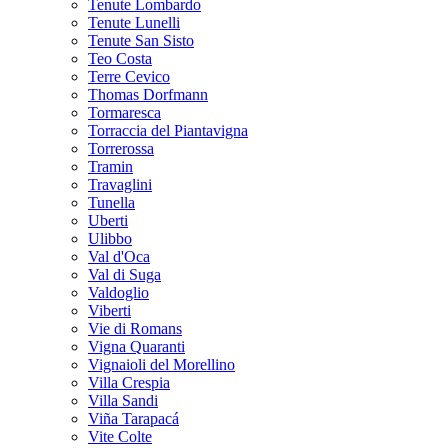
Tenute Lombardo
Tenute Lunelli
Tenute San Sisto
Teo Costa
Terre Cevico
Thomas Dorfmann
Tormaresca
Torraccia del Piantavigna
Torrerossa
Tramin
Travaglini
Tunella
Uberti
Ulibbo
Val d'Oca
Val di Suga
Valdoglio
Viberti
Vie di Romans
Vigna Quaranti
Vignaioli del Morellino
Villa Crespia
Villa Sandi
Viña Tarapacá
Vite Colte