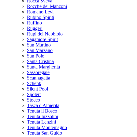
Rocca Sveva
Rocche dei Manzoni
Romano Levi
Rubino Spiriti
Ruffino
Ruggeri
Rupi del Nebbiolo
Sagamore Spirit
San Martino
San Marzano
San Polo
Santa Cristina
Santa Margherita
Sassoregale
Scannagatta
Schenk
Silent Pool
Spolert
Stocco
Tasca d'Almerita
Tenuta il Bosco
Tenuta Iuzzolini
Tenuta Lenzini
Tenuta Montemagno
Tenuta San Guido