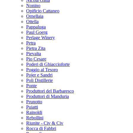
Nicola Gatta
Nonino
Opificio Cattaneo
Ornellaia
Ottella
Pappaluga
Paul Goerg
Perlage Winery
Petra
Pietra Zita
Pievalta
Pio Cesare
Poderi di Ghiaccioforte
Poggio al Tesoro
Pojer e Sandri
Poli Distillerie
Ponte
Produttori del Barbaresco
Produttori di Manduria
Prunotto
Puiatti
Rainoldi
Rebollini
Riunite - Civ & Civ
Rocca di Fabbri