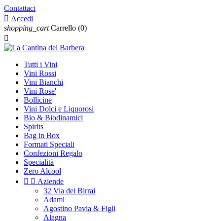
Contattaci

Accedi
shopping_cart
Carrello
(0)

Tutti i Vini
Vini Rossi
Vini Bianchi
Vini Rose'
Bollicine
Vini Dolci e Liquorosi
Bio & Biodinamici
Spirits
Bag in Box
Formati Speciali
Confezioni Regalo
Specialità
Zero Alcool


Aziende
32 Via dei Birrai
Adami
Agostino Pavia & Figli
Alagna