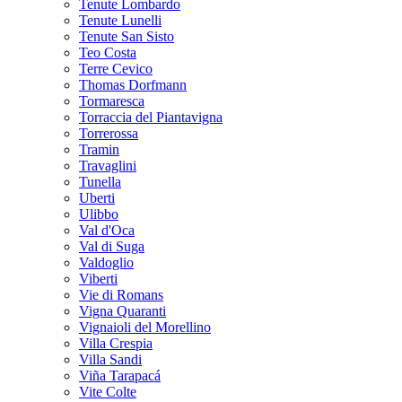
Tenute Lombardo
Tenute Lunelli
Tenute San Sisto
Teo Costa
Terre Cevico
Thomas Dorfmann
Tormaresca
Torraccia del Piantavigna
Torrerossa
Tramin
Travaglini
Tunella
Uberti
Ulibbo
Val d'Oca
Val di Suga
Valdoglio
Viberti
Vie di Romans
Vigna Quaranti
Vignaioli del Morellino
Villa Crespia
Villa Sandi
Viña Tarapacá
Vite Colte