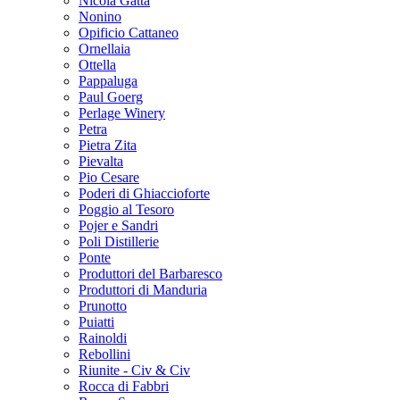
Nicola Gatta
Nonino
Opificio Cattaneo
Ornellaia
Ottella
Pappaluga
Paul Goerg
Perlage Winery
Petra
Pietra Zita
Pievalta
Pio Cesare
Poderi di Ghiaccioforte
Poggio al Tesoro
Pojer e Sandri
Poli Distillerie
Ponte
Produttori del Barbaresco
Produttori di Manduria
Prunotto
Puiatti
Rainoldi
Rebollini
Riunite - Civ & Civ
Rocca di Fabbri