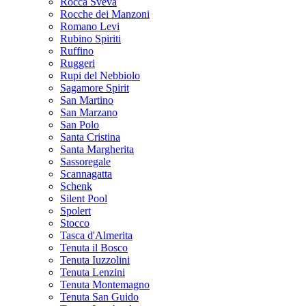
Rocca Sveva
Rocche dei Manzoni
Romano Levi
Rubino Spiriti
Ruffino
Ruggeri
Rupi del Nebbiolo
Sagamore Spirit
San Martino
San Marzano
San Polo
Santa Cristina
Santa Margherita
Sassoregale
Scannagatta
Schenk
Silent Pool
Spolert
Stocco
Tasca d'Almerita
Tenuta il Bosco
Tenuta Iuzzolini
Tenuta Lenzini
Tenuta Montemagno
Tenuta San Guido