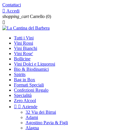
Contattaci

Accedi
shopping_cart
Carrello
(0)

Tutti i Vini
Vini Rossi
Vini Bianchi
Vini Rose'
Bollicine
Vini Dolci e Liquorosi
Bio & Biodinamici
Spirits
Bag in Box
Formati Speciali
Confezioni Regalo
Specialità
Zero Alcool


Aziende
32 Via dei Birrai
Adami
Agostino Pavia & Figli
Alagna