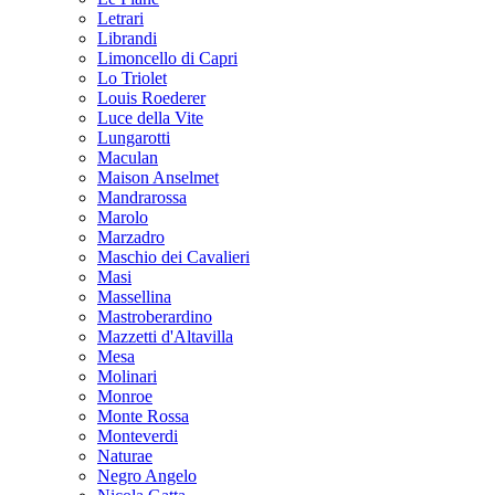
Letrari
Librandi
Limoncello di Capri
Lo Triolet
Louis Roederer
Luce della Vite
Lungarotti
Maculan
Maison Anselmet
Mandrarossa
Marolo
Marzadro
Maschio dei Cavalieri
Masi
Massellina
Mastroberardino
Mazzetti d'Altavilla
Mesa
Molinari
Monroe
Monte Rossa
Monteverdi
Naturae
Negro Angelo