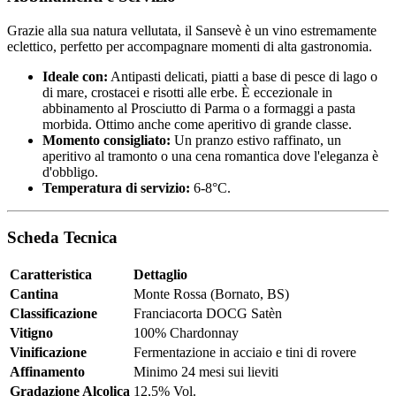
Grazie alla sua natura vellutata, il Sansevè è un vino estremamente
eclettico, perfetto per accompagnare momenti di alta gastronomia.
Ideale con:
Antipasti delicati, piatti a base di pesce di lago o
di mare, crostacei e risotti alle erbe. È eccezionale in
abbinamento al Prosciutto di Parma o a formaggi a pasta
morbida. Ottimo anche come aperitivo di grande classe.
Momento consigliato:
Un pranzo estivo raffinato, un
aperitivo al tramonto o una cena romantica dove l'eleganza è
d'obbligo.
Temperatura di servizio:
6-8°C.
Scheda Tecnica
Caratteristica
Dettaglio
Cantina
Monte Rossa (Bornato, BS)
Classificazione
Franciacorta DOCG Satèn
Vitigno
100% Chardonnay
Vinificazione
Fermentazione in acciaio e tini di rovere
Affinamento
Minimo 24 mesi sui lieviti
Gradazione Alcolica
12,5% Vol.