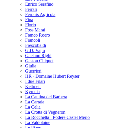
Enrico Serafino
Ferrari
Ferraris Agricola
Fina
Florio
Foss Marai
Franco Roero
Francoli
Frescobaldi
G.D. Vajra
Gaetano Righi
Gaston Chiquet
Gjulia
Guerrieri
HR - Domaine Hubert Reyser
I due Filari
Kettmeir
Kyrenia
La Cantina del Barbera
La Carraia
La Celia
La Crotta di Vegneron
La Rocchetta - Podere Castel Merlo
La Valdotaine
Le Piane