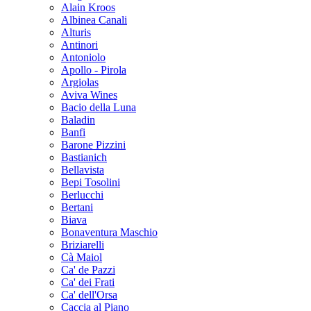
Alain Kroos
Albinea Canali
Alturis
Antinori
Antoniolo
Apollo - Pirola
Argiolas
Aviva Wines
Bacio della Luna
Baladin
Banfi
Barone Pizzini
Bastianich
Bellavista
Bepi Tosolini
Berlucchi
Bertani
Biava
Bonaventura Maschio
Briziarelli
Cà Maiol
Ca' de Pazzi
Ca' dei Frati
Ca' dell'Orsa
Caccia al Piano