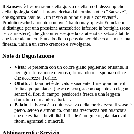
Il
Sansevè
è l’espressione della grazia e della morbidezza tipiche
della tipologia Satèn. Il nome deriva dal termine antico "Sansevè",
che significa "salute!", un invito al brindisi e alla convivialità.
Prodotto esclusivamente con uve Chardonnay, questo Franciacorta
si distingue per una pressione atmosferica inferiore in bottiglia (sotto
le 5 atmosfere), che gli conferisce quella caratteristica setosità tattile
che lo rende unico. È una bollicina pensata per chi cerca la massima
finezza, unita a un sorso cremoso e avvolgente.
Note di Degustazione
Vista:
Si presenta con un colore giallo paglierino brillante. Il
perlage è finissimo e cremoso, formando una spuma soffice
che accarezza il calice.
Olfatto:
Il bouquet è delicato e suadente. Emergono note di
frutta a polpa bianca (pesca e pera), accompagnate da eleganti
sentori di fiori di campo, pasticceria fresca e una leggera
sfumatura di mandorla tostata.
Palato:
In bocca è la quintessenza della morbidezza. Il sorso è
pieno, setoso e armonico, con una freschezza ben bilanciata
che ne esalta la bevibilità. Il finale è lungo e regala piacevoli
ritorni agrumati e minerali.
Abbinamenti e Servizio