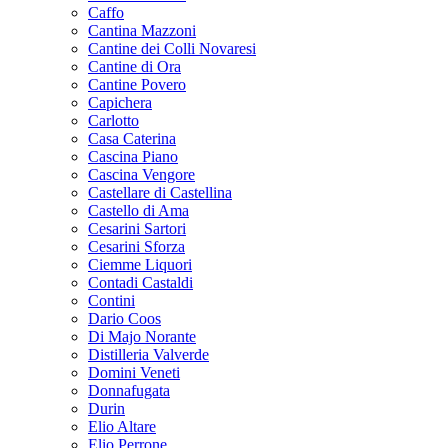
Caffo
Cantina Mazzoni
Cantine dei Colli Novaresi
Cantine di Ora
Cantine Povero
Capichera
Carlotto
Casa Caterina
Cascina Piano
Cascina Vengore
Castellare di Castellina
Castello di Ama
Cesarini Sartori
Cesarini Sforza
Ciemme Liquori
Contadi Castaldi
Contini
Dario Coos
Di Majo Norante
Distilleria Valverde
Domini Veneti
Donnafugata
Durin
Elio Altare
Elio Perrone