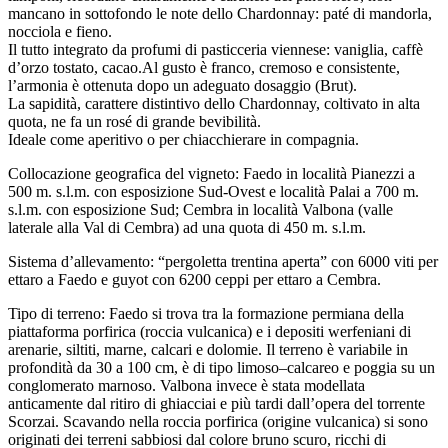
mancano in sottofondo le note dello Chardonnay: paté di mandorla,
nocciola e fieno.
Il tutto integrato da profumi di pasticceria viennese: vaniglia, caffè
d’orzo tostato, cacao.Al gusto è franco, cremoso e consistente,
l’armonia è ottenuta dopo un adeguato dosaggio (Brut).
La sapidità, carattere distintivo dello Chardonnay, coltivato in alta
quota, ne fa un rosé di grande bevibilità.
Ideale come aperitivo o per chiacchierare in compagnia.
Collocazione geografica del vigneto: Faedo in località Pianezzi a
500 m. s.l.m. con esposizione Sud-Ovest e località Palai a 700 m.
s.l.m. con esposizione Sud; Cembra in località Valbona (valle
laterale alla Val di Cembra) ad una quota di 450 m. s.l.m.
Sistema d’allevamento: “pergoletta trentina aperta” con 6000 viti per
ettaro a Faedo e guyot con 6200 ceppi per ettaro a Cembra.
Tipo di terreno: Faedo si trova tra la formazione permiana della
piattaforma porfirica (roccia vulcanica) e i depositi werfeniani di
arenarie, siltiti, marne, calcari e dolomie. Il terreno è variabile in
profondità da 30 a 100 cm, è di tipo limoso–calcareo e poggia su un
conglomerato marnoso. Valbona invece è stata modellata
anticamente dal ritiro di ghiacciai e più tardi dall’opera del torrente
Scorzai. Scavando nella roccia porfirica (origine vulcanica) si sono
originati dei terreni sabbiosi dal colore bruno scuro, ricchi di