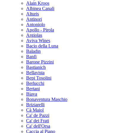
Alain Kroos
Albinea Canali
Alturis
Antinori
Antoniolo
Apollo - Pirola
Argiolas
Aviva Wines
Bacio della Luna
Baladin
Banfi
Barone Pizzini
Bastianich
Bellavista
Bepi Tosolini
Berlucchi
Bertani
Biava
Bonaventura Maschio
Briziarelli
Cà Maiol
Ca' de Pazzi
Ca' dei Frati
Ca' dell'Orsa
Caccia al Piano