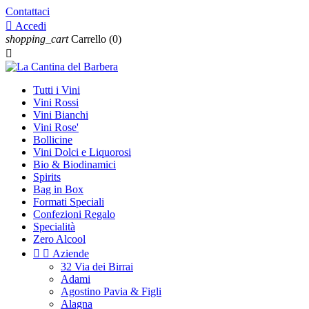
Contattaci

Accedi
shopping_cart
Carrello
(0)

Tutti i Vini
Vini Rossi
Vini Bianchi
Vini Rose'
Bollicine
Vini Dolci e Liquorosi
Bio & Biodinamici
Spirits
Bag in Box
Formati Speciali
Confezioni Regalo
Specialità
Zero Alcool


Aziende
32 Via dei Birrai
Adami
Agostino Pavia & Figli
Alagna